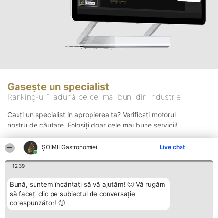
Gasește un specialist
Ranking-ul îi adună pe cei mai buni din industrie
Cauți un specialist in apropierea ta? Verificați motorul
nostru de căutare. Folosiți doar cele mai bune servicii!
ȘOIMII Gastronomiei
Live chat
Căutare
12:39
Bună, suntem încântați să vă ajutăm! 🙂 Vă rugăm
să faceți clic pe subiectul de conversație
corespunzător! 🙂