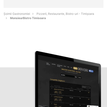
Șoimii Gastronomiei
Pizzerii, Restaurante, Bistro-uri - Timişoara
MonsieurBistro Timisoara