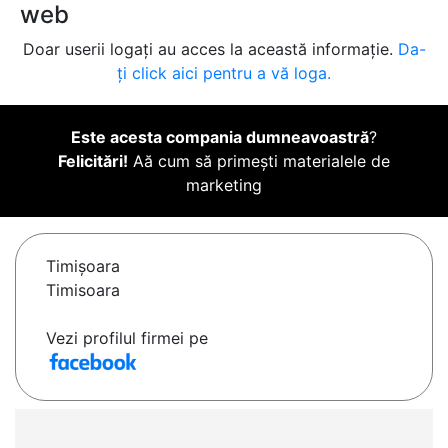
web
Doar userii logați au acces la această informație.
Da-
ți click aici pentru a vă loga.
Este acesta compania dumneavoastră
?
Felicitări!
Aă cum să primești materialele de
marketing
Timişoara
Timisoara
Vezi profilul firmei pe