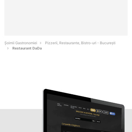
Șoimii Gastronomiei
Pizzerii, Restaurante, Bistro-uri - Bucureşti
Restaurant DaDa