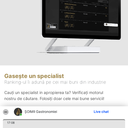
Gasește un specialist
Ranking-ul îi adună pe cei mai buni din industrie
Cauți un specialist in apropierea ta? Verificați motorul
nostru de căutare. Folosiți doar cele mai bune servicii!
ȘOIMII Gastronomiei
Live chat
Căutare
17:08