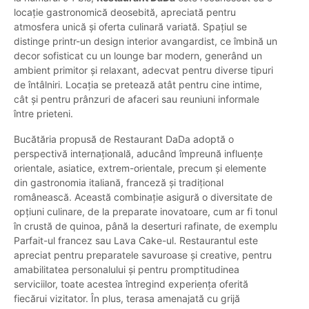
locație gastronomică deosebită, apreciată pentru
atmosfera unică și oferta culinară variată. Spațiul se
distinge printr-un design interior avangardist, ce îmbină un
decor sofisticat cu un lounge bar modern, generând un
ambient primitor și relaxant, adecvat pentru diverse tipuri
de întâlniri. Locația se pretează atât pentru cine intime,
cât și pentru prânzuri de afaceri sau reuniuni informale
între prieteni.
Bucătăria propusă de Restaurant DaDa adoptă o
perspectivă internațională, aducând împreună influențe
orientale, asiatice, extrem-orientale, precum și elemente
din gastronomia italiană, franceză și tradițional
românească. Această combinație asigură o diversitate de
opțiuni culinare, de la preparate inovatoare, cum ar fi tonul
în crustă de quinoa, până la deserturi rafinate, de exemplu
Parfait-ul francez sau Lava Cake-ul. Restaurantul este
apreciat pentru preparatele savuroase și creative, pentru
amabilitatea personalului și pentru promptitudinea
serviciilor, toate acestea întregind experiența oferită
fiecărui vizitator. În plus, terasa amenajată cu grijă