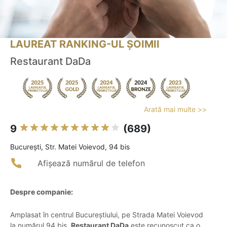
LAUREAT RANKING-UL ȘOIMII
Restaurant DaDa
Arată mai multe >>
9
(689)
Bucureşti, Str. Matei Voievod, 94 bis
Afișează numărul de telefon
Despre companie:
Amplasat în centrul Bucureștiului, pe Strada Matei Voievod
la numărul 94 bis,
Restaurant DaDa
este recunoscut ca o