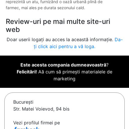
reprezintă un atu, furnizând o oază urbană plină de
farmec, mai ales pe durata sezonului cald.
Review-uri pe mai multe site-uri
web
Doar userii logați au acces la această informație.
Da-
ți click aici pentru a vă loga.
Este acesta compania dumneavoastră
?
Felicitări!
Aă cum să primești materialele de
marketing
Bucureşti
Str. Matei Voievod, 94 bis
Vezi profilul firmei pe