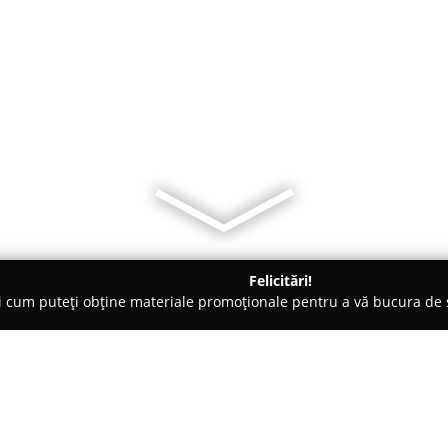
Felicitări!
ți cum puteți obține materiale promoționale pentru a vă bucura d
o-uri - Rădăuţi
Antique Rădăuţi