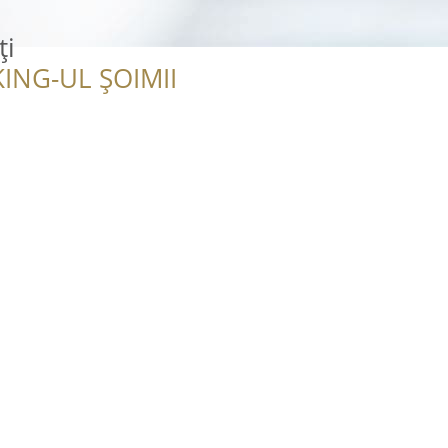
ţi
ING-UL ȘOIMII