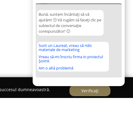
12:47
Bună, suntem încântați să vă
ajutăm! 🙂 Vă rugăm să faceți clic pe
subiectul de conversație
corespunzător! 🙂
Sunt un Laureat, vreau să ridic
materiale de marketing
Vreau să-mi înscriu firma in proiectul
Șoimii
Am o altă problemă
e succesul dumneavoastră.
Verificați