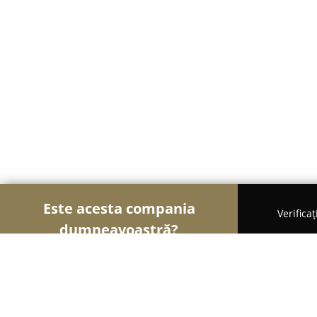
Este acesta compania
Verifica
dumneavoastră?
Șoimii Gastronomiei
Pizzerii, Restaurante, Bistr