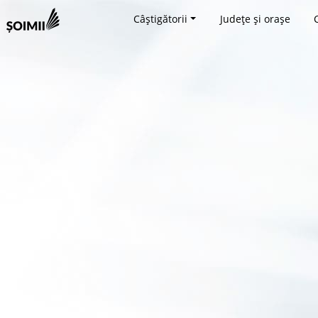
Câștigătorii
Județe și orașe