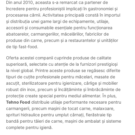
Din anul 2010, aceasta s-a remarcat ca partener de
încredere pentru profesioniștii implicați în gastronomiei și
procesarea cărnii. Activitatea principală constă în importul
și distribuția unei game largi de echipamente, utilaje,
accesorii și consumabile esențiale pentru funcționarea
abatoarelor, carmangeriilor, măcelăriilor, fabricilor de
produse din carne, precum și a restaurantelor și unităților
de tip fast-food.
Oferta acestei companii cuprinde produse de calitate
superioară, selectate cu atenție de la furnizori prestigioși
la nivel global. Printre aceste produse se regăsesc diferite
tipuri de cuțite profesionale pentru măcelari, masate de
ascuțit, sterilizatoare pentru igienizare, cârlige și mobilier
robust din inox, precum și încălțăminte și îmbrăcăminte de
protecție create special pentru mediul alimentar. În plus,
Tehno Food
distribuie utilaje performante necesare pentru
carmangerii, precum mașini de tocat carne, malaxoare,
sprituri hidraulice pentru umplut cârnați, fierăstraie tip
bandă pentru tăieri de carne, mașini de ambalat și sisteme
complete pentru igienă.