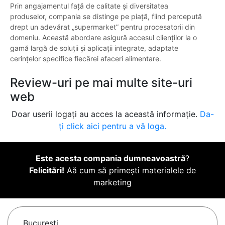
Prin angajamentul față de calitate și diversitatea
produselor, compania se distinge pe piață, fiind percepută
drept un adevărat „supermarket” pentru procesatorii din
domeniu. Această abordare asigură accesul clienților la o
gamă largă de soluții și aplicații integrate, adaptate
cerințelor specifice fiecărei afaceri alimentare.
Review-uri pe mai multe site-uri
web
Doar userii logați au acces la această informație.
Da-
ți click aici pentru a vă loga.
Este acesta compania dumneavoastră
?
Felicitări!
Aă cum să primești materialele de
marketing
Bucureşti