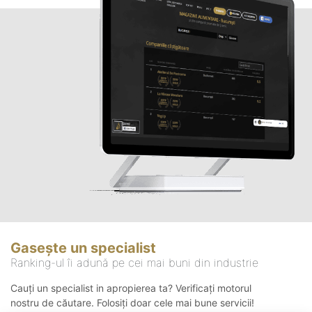
Gasește un specialist
Ranking-ul îi adună pe cei mai buni din industrie
Cauți un specialist in apropierea ta? Verificați motorul
nostru de căutare. Folosiți doar cele mai bune servicii!