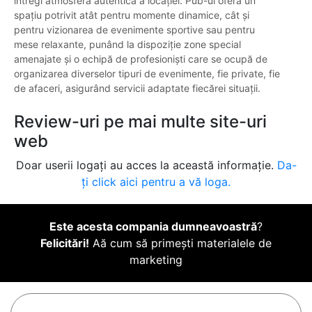
întregi atmosfera autentică a locației. Pub-ul oferă un
spațiu potrivit atât pentru momente dinamice, cât și
pentru vizionarea de evenimente sportive sau pentru
mese relaxante, punând la dispoziție zone special
amenajate și o echipă de profesioniști care se ocupă de
organizarea diverselor tipuri de evenimente, fie private, fie
de afaceri, asigurând servicii adaptate fiecărei situații.
Review-uri pe mai multe site-uri
web
Doar userii logați au acces la această informație.
Da-
ți click aici pentru a vă loga.
Este acesta compania dumneavoastră
?
Felicitări!
Aă cum să primești materialele de
marketing