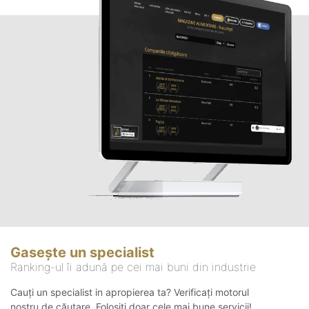
Gasește un specialist
Ranking-ul îi adună pe cei mai buni din industrie
Cauți un specialist in apropierea ta? Verificați motorul
nostru de căutare. Folosiți doar cele mai bune servicii!