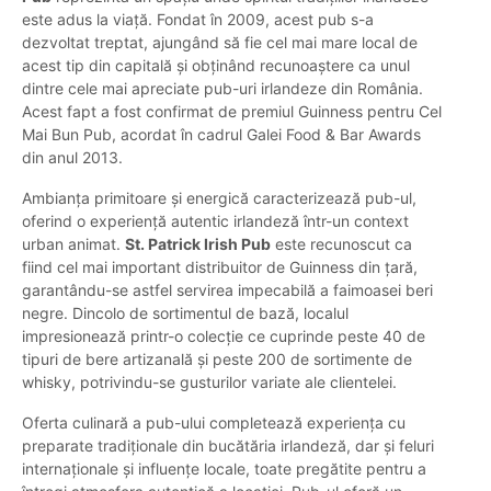
este adus la viață. Fondat în 2009, acest pub s-a
dezvoltat treptat, ajungând să fie cel mai mare local de
acest tip din capitală și obținând recunoaștere ca unul
dintre cele mai apreciate pub-uri irlandeze din România.
Acest fapt a fost confirmat de premiul Guinness pentru Cel
Mai Bun Pub, acordat în cadrul Galei Food & Bar Awards
din anul 2013.
Ambianța primitoare și energică caracterizează pub-ul,
oferind o experiență autentic irlandeză într-un context
urban animat.
St. Patrick Irish Pub
este recunoscut ca
fiind cel mai important distribuitor de Guinness din țară,
garantându-se astfel servirea impecabilă a faimoasei beri
negre. Dincolo de sortimentul de bază, localul
impresionează printr-o colecție ce cuprinde peste 40 de
tipuri de bere artizanală și peste 200 de sortimente de
whisky, potrivindu-se gusturilor variate ale clientelei.
Oferta culinară a pub-ului completează experiența cu
preparate tradiționale din bucătăria irlandeză, dar și feluri
internaționale și influențe locale, toate pregătite pentru a