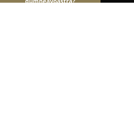
dumneavoastră?
Șoimii Gastronomiei
Pizzerii, Restaurante, Bistr
Rotiseria Halal
8.4
(160)
Bucureşti, Sos. Colentina 305-307
Afișează numărul de telefon