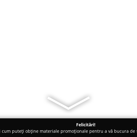
Felicitări!
ți cum puteți obține materiale promoționale pentru a vă bucura d