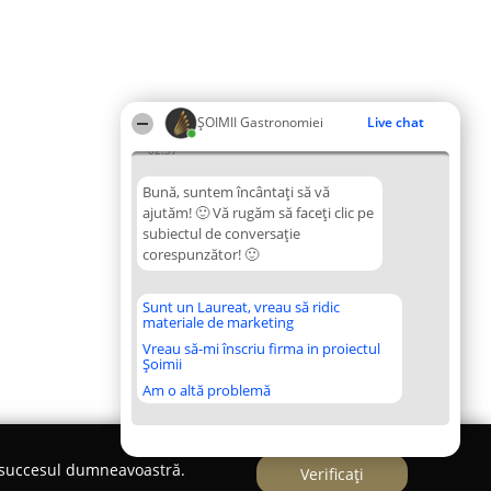
ȘOIMII Gastronomiei
Live chat
02:37
Bună, suntem încântați să vă
ajutăm! 🙂 Vă rugăm să faceți clic pe
subiectul de conversație
corespunzător! 🙂
Sunt un Laureat, vreau să ridic
materiale de marketing
Vreau să-mi înscriu firma in proiectul
Șoimii
Am o altă problemă
e succesul dumneavoastră.
Verificați