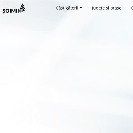
Câștigătorii
Județe și orașe