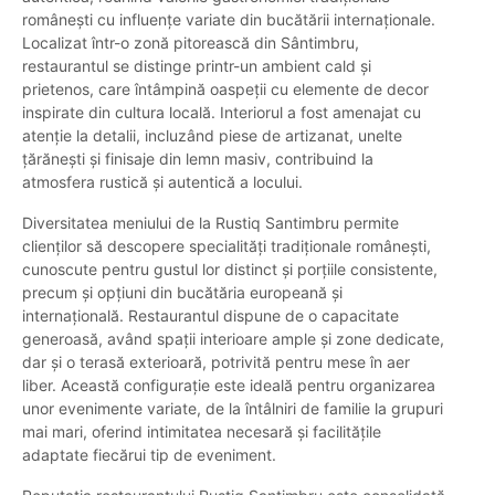
românești cu influențe variate din bucătării internaționale.
Localizat într-o zonă pitorească din Sântimbru,
restaurantul se distinge printr-un ambient cald și
prietenos, care întâmpină oaspeții cu elemente de decor
inspirate din cultura locală. Interiorul a fost amenajat cu
atenție la detalii, incluzând piese de artizanat, unelte
țărănești și finisaje din lemn masiv, contribuind la
atmosfera rustică și autentică a locului.
Diversitatea meniului de la Rustiq Santimbru permite
clienților să descopere specialități tradiționale românești,
cunoscute pentru gustul lor distinct și porțiile consistente,
precum și opțiuni din bucătăria europeană și
internațională. Restaurantul dispune de o capacitate
generoasă, având spații interioare ample și zone dedicate,
dar și o terasă exterioară, potrivită pentru mese în aer
liber. Această configurație este ideală pentru organizarea
unor evenimente variate, de la întâlniri de familie la grupuri
mai mari, oferind intimitatea necesară și facilitățile
adaptate fiecărui tip de eveniment.