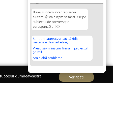
12:11
Bună, suntem încântați să vă
ajutăm! 🙂 Vă rugăm să faceți clic pe
subiectul de conversație
corespunzător! 🙂
Sunt un Laureat, vreau să ridic
materiale de marketing
Vreau să-mi înscriu firma in proiectul
Șoimii
Am o altă problemă
e succesul dumneavoastră.
Verificați