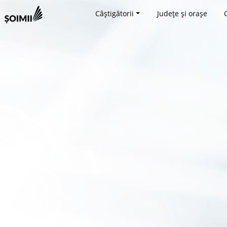
Câștigătorii
Județe și orașe