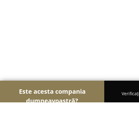
Este acesta compania
Verifica
dumneavoastră?
Șoimii Gastronomiei
Pizzerii, Restaurante, Bistr