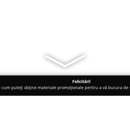
Felicitări!
ți cum puteți obține materiale promoționale pentru a vă bucura d
o-uri - Ghiroda
Restaurant Leonardo Da Vinci