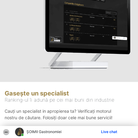
Gasește un specialist
Ranking-ul îi adună pe cei mai buni din industrie
Cauți un specialist in apropierea ta? Verificați motorul
nostru de căutare. Folosiți doar cele mai bune servicii!
ȘOIMII Gastronomiei
Live chat
Căutare