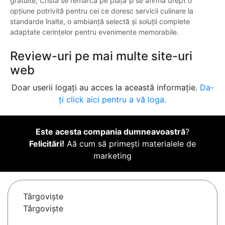
gratuite, Crista se remarcă pe piață și se afirmă drept o
opțiune potrivită pentru cei ce doresc servicii culinare la
standarde înalte, o ambianță selectă și soluții complete
adaptate cerințelor pentru evenimente memorabile.
Review-uri pe mai multe site-uri
web
Doar userii logați au acces la această informație.
Da-
ți click aici pentru a vă loga.
Este acesta compania dumneavoastră
?
Felicitări!
Aă cum să primești materialele de
marketing
Târgovişte
Târgoviște