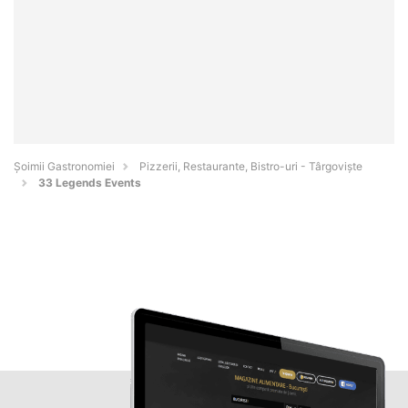
Șoimii Gastronomiei
Pizzerii, Restaurante, Bistro-uri - Târgovişte
33 Legends Events