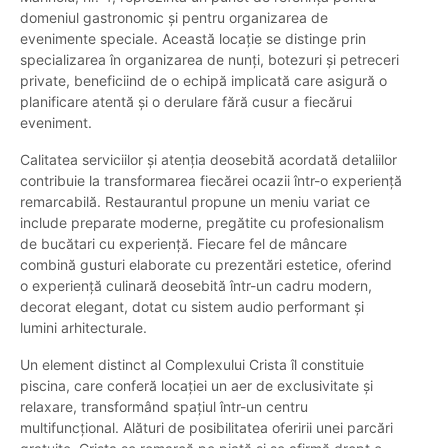
domeniul gastronomic și pentru organizarea de
evenimente speciale. Această locație se distinge prin
specializarea în organizarea de nunți, botezuri și petreceri
private, beneficiind de o echipă implicată care asigură o
planificare atentă și o derulare fără cusur a fiecărui
eveniment.
Calitatea serviciilor și atenția deosebită acordată detaliilor
contribuie la transformarea fiecărei ocazii într-o experiență
remarcabilă. Restaurantul propune un meniu variat ce
include preparate moderne, pregătite cu profesionalism
de bucătari cu experiență. Fiecare fel de mâncare
combină gusturi elaborate cu prezentări estetice, oferind
o experiență culinară deosebită într-un cadru modern,
decorat elegant, dotat cu sistem audio performant și
lumini arhitecturale.
Un element distinct al Complexului Crista îl constituie
piscina, care conferă locației un aer de exclusivitate și
relaxare, transformând spațiul într-un centru
multifuncțional. Alături de posibilitatea oferirii unei parcări