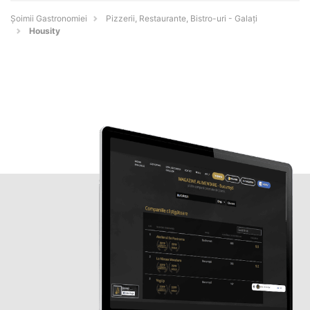
Șoimii Gastronomiei
Pizzerii, Restaurante, Bistro-uri - Galaţi
Housity