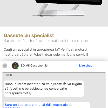
Gasește un specialist
Ranking-ul îi adună pe cei mai buni din industrie
Cauți un specialist in apropierea ta? Verificați motorul
nostru de căutare. Folosiți doar cele mai bune servicii!
ȘOIMII Gastronomiei
Live chat
Căutare
13:26
Bună, suntem încântați să vă ajutăm! 🙂 Vă rugăm
să faceți clic pe subiectul de conversație
corespunzător! 🙂
Sunt un Laureat, vreau să ridic materiale de
Organizator Ranking
Plebiscyt
Contact