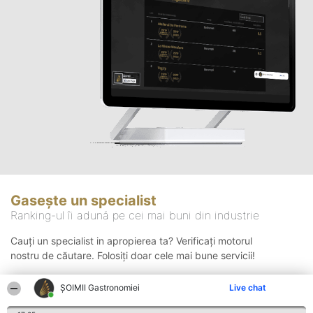
Gasește un specialist
Ranking-ul îi adună pe cei mai buni din industrie
Cauți un specialist in apropierea ta? Verificați motorul
nostru de căutare. Folosiți doar cele mai bune servicii!
ȘOIMII Gastronomiei
Live chat
Căutare