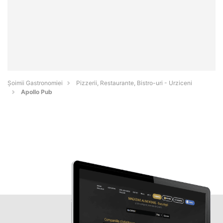
Șoimii Gastronomiei
Pizzerii, Restaurante, Bistro-uri - Urziceni
Apollo Pub