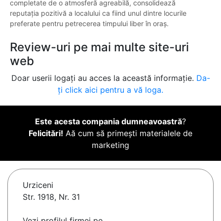
completate de o atmosferă agreabilă, consolidează
reputația pozitivă a localului ca fiind unul dintre locurile
preferate pentru petrecerea timpului liber în oraș.
Review-uri pe mai multe site-uri
web
Doar userii logați au acces la această informație.
Da-
ți click aici pentru a vă loga.
Este acesta compania dumneavoastră
?
Felicitări!
Aă cum să primești materialele de
marketing
Urziceni
Str. 1918, Nr. 31
Vezi profilul firmei pe