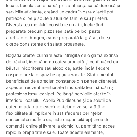
locale. Localul se remarcă prin ambianța sa călduroasă și
serviciile eficiente, creând un cadru în care clienții pot
petrece clipe plăcute alături de familie sau prieteni.
Diversitatea meniului constituie un atu, incluzând
preparate precum pizza realizată pe loc, paste
apetisante, burgeri, carne preparată la grătar, dar și
ciorbe consistente ori salate proaspete.
Bogăția ofertei culinare este întregită de o gamă extinsă
de băuturi, începând cu cafea aromată și continuând cu
băuturi răcoritoare sau alcoolice, astfel încât fiecare
oaspete are la dispoziție opțiuni variate. Stabilimentul
beneficiază de aprecieri constante din partea clientelei,
aspecte frecvent menționate fiind calitatea mâncării și
profesionalismul echipei. Pe lângă serviciile oferite în
interiorul localului, Apollo Pub dispune și de soluții de
catering adaptate evenimentelor diverse, arătând
flexibilitate și implicare în satisfacerea cerințelor
consumatorilor. În plus, este disponibilă opțiunea de
comandă online și livrare la domiciliu, permițând acces
rapid la preparatele sale. Toate aceste elemente,