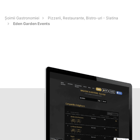
Șoimii Gastronomiei
Pizzerii, Restaurante, Bistro-uri - Slatina
Eden Garden Events