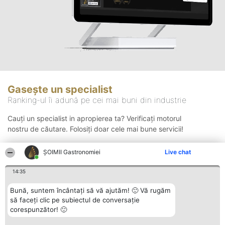
Gasește un specialist
Ranking-ul îi adună pe cei mai buni din industrie
Cauți un specialist in apropierea ta? Verificați motorul
nostru de căutare. Folosiți doar cele mai bune servicii!
ȘOIMII Gastronomiei
Live chat
Căutare
14:35
Bună, suntem încântați să vă ajutăm! 🙂 Vă rugăm
să faceți clic pe subiectul de conversație
corespunzător! 🙂