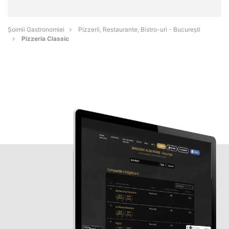
Șoimii Gastronomiei
Pizzerii, Restaurante, Bistro-uri - Bucureşti
Pizzeria Classic