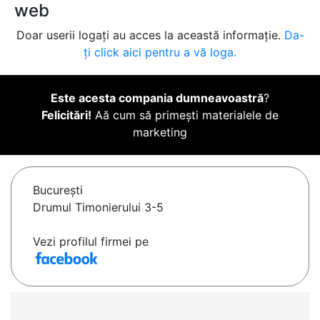
web
Doar userii logați au acces la această informație.
Da-
ți click aici pentru a vă loga.
Este acesta compania dumneavoastră
?
Felicitări!
Aă cum să primești materialele de
marketing
Bucureşti
Drumul Timonierului 3-5
Vezi profilul firmei pe