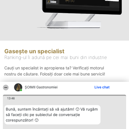
Gasește un specialist
Ranking-ul îi adună pe cei mai buni din industrie
Cauți un specialist in apropierea ta? Verificați motorul
nostru de căutare. Folosiți doar cele mai bune servicii!
ȘOIMII Gastronomiei
Live chat
Căutare
13:46
Bună, suntem încântați să vă ajutăm! 🙂 Vă rugăm
să faceți clic pe subiectul de conversație
corespunzător! 🙂