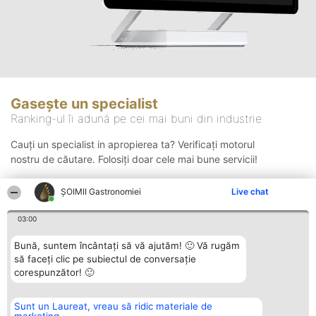
Gasește un specialist
Ranking-ul îi adună pe cei mai buni din industrie
Cauți un specialist in apropierea ta? Verificați motorul
nostru de căutare. Folosiți doar cele mai bune servicii!
ȘOIMII Gastronomiei
Live chat
Căutare
03:00
Bună, suntem încântați să vă ajutăm! 🙂 Vă rugăm
să faceți clic pe subiectul de conversație
corespunzător! 🙂
Sunt un Laureat, vreau să ridic materiale de
Organizator Ranking
Plebiscyt
Contact