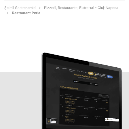
Șoimii Gastronomiei
Pizzerii, Restaurante, Bistro-uri - Cluj-Napoca
Restaurant Perla