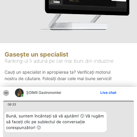
Gasește un specialist
Ranking-ul îi adună pe cei mai buni din industrie
Cauți un specialist in apropierea ta? Verificați motorul
nostru de căutare. Folosiți doar cele mai bune servicii!
ȘOIMII Gastronomiei
Live chat
Căutare
06:33
Bună, suntem încântați să vă ajutăm! 🙂 Vă rugăm
să faceți clic pe subiectul de conversație
corespunzător! 🙂