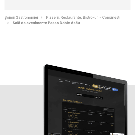
Șoimii Gastronomiei
Pizzerii, Restaurante, Bistro-uri - Comăneşti
Sală de evenimente Passo Doble Asău