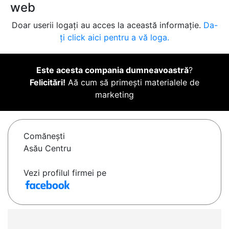
web
Doar userii logați au acces la această informație.
Da-
ți click aici pentru a vă loga.
Este acesta compania dumneavoastră
?
Felicitări!
Aă cum să primești materialele de
marketing
Comăneşti
Asău Centru
Vezi profilul firmei pe