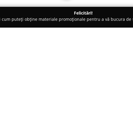
Felicitări!
ți cum puteți obține materiale promoționale pentru a vă bucura d
-uri - Craiova
Oxygen
Despre companie:
Oxygen Bistro
din Craiova este
culinară variată și sofisticată. 
gamă diversă de preparate, axa
la grătar. Atmosfera se distin
Arată mai multe >>
eleganța, oferind alternative p
cină. O parte esențială a conc
calitatea înaltă a ingredientelo
organice, punând constant acc
culinară deosebită.