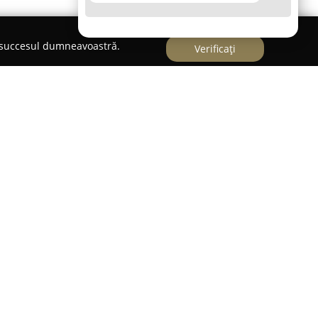
e succesul dumneavoastră.
Verificați
 un restaurant cunoscut pentru experiența sa
Localizat central, acest local se remarcă printr-o
tă pe bucătăria fusion, salate proaspete și pește
ge prin preparate ce combină simplitatea cu
otrivite atât pentru mesele de prânz, cât și pentru
eptului său gastronomic este preocuparea pentru
r; ori de câte ori este posibil, se folosesc produse
ent pe prospețime, pentru a asigura o experiență