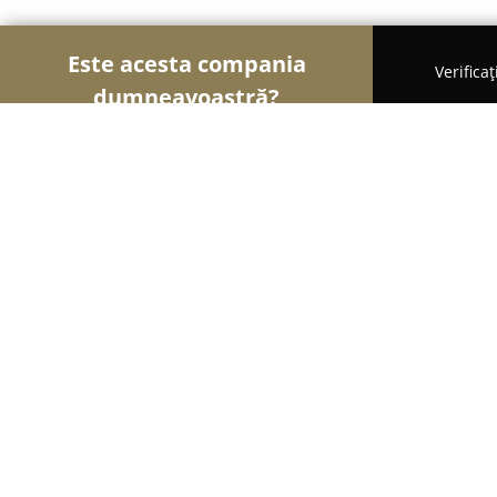
Este acesta compania
Verifica
dumneavoastră?
Șoimii Gastronomiei
Pizzerii, Restaurante, Bistro
Oxygen
8
(54)
Craiova, Str. A. I. Cuza nr. 44
Afișează numărul de telefon