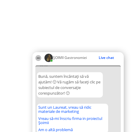
ȘOIMII Gastronomiei
Live chat
08:00
Bună, suntem încântați să vă
ajutăm! 🙂 Vă rugăm să faceți clic pe
subiectul de conversație
corespunzător! 🙂
Sunt un Laureat, vreau să ridic
materiale de marketing
Vreau să-mi înscriu firma in proiectul
Șoimii
Am o altă problemă