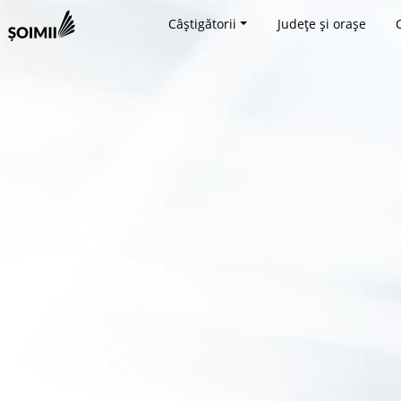
Câștigătorii
Județe și orașe