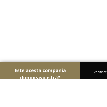
Este acesta compania
Verifica
dumneavoastră?
Șoimii Gastronomiei
Pizzerii, Restaurante, Bistro