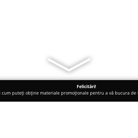
Felicitări!
ți cum puteți obține materiale promoționale pentru a vă bucura d
-uri - Sibiu
Restaurant Mamma Mia