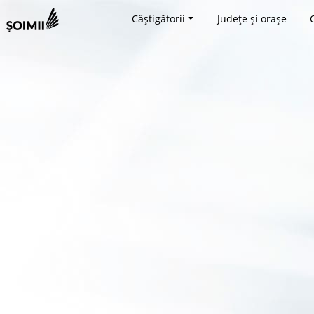
Câștigătorii
Județe și orașe