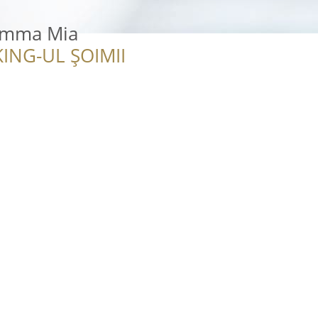
amma Mia
ING-UL ȘOIMII