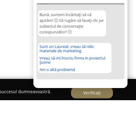
07:01
Bună, suntem încântați să vă
ajutăm! 🙂 Vă rugăm să faceți clic pe
subiectul de conversație
corespunzător! 🙂
Sunt un Laureat, vreau să ridic
materiale de marketing
Vreau să-mi înscriu firma in proiectul
Șoimii
Am o altă problemă
e succesul dumneavoastră.
Verificați