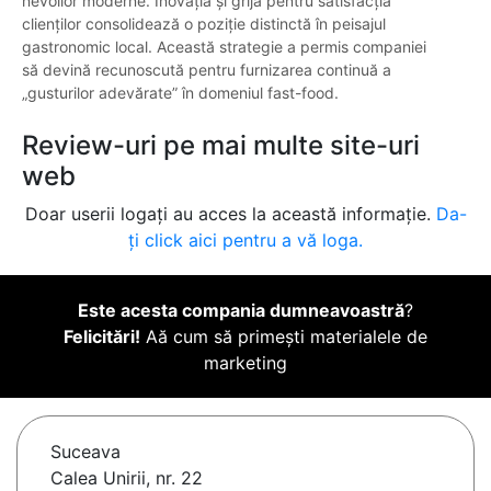
nevoilor moderne. Inovația și grija pentru satisfacția
clienților consolidează o poziție distinctă în peisajul
gastronomic local. Această strategie a permis companiei
să devină recunoscută pentru furnizarea continuă a
„gusturilor adevărate” în domeniul fast-food.
Review-uri pe mai multe site-uri
web
Doar userii logați au acces la această informație.
Da-
ți click aici pentru a vă loga.
Este acesta compania dumneavoastră
?
Felicitări!
Aă cum să primești materialele de
marketing
Suceava
Calea Unirii, nr. 22