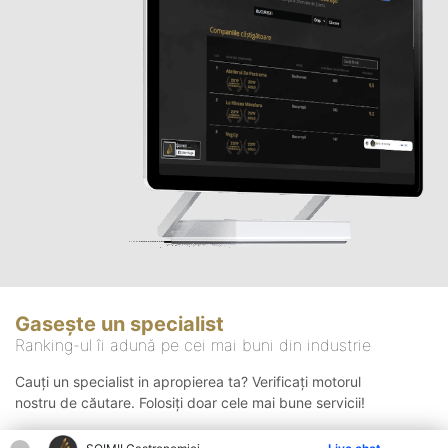
Gasește un specialist
Ranking-ul îi adună pe cei mai buni din industrie
Cauți un specialist in apropierea ta? Verificați motorul
nostru de căutare. Folosiți doar cele mai bune servicii!