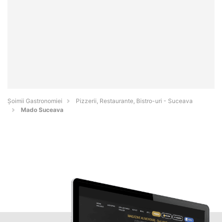
Șoimii Gastronomiei
Pizzerii, Restaurante, Bistro-uri - Suceava
Mado Suceava