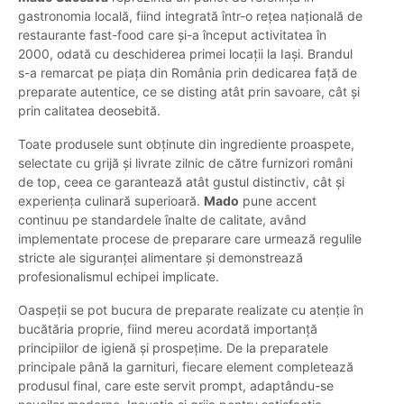
gastronomia locală, fiind integrată într-o rețea națională de
restaurante fast-food care și-a început activitatea în
2000, odată cu deschiderea primei locații la Iași. Brandul
s-a remarcat pe piața din România prin dedicarea față de
preparate autentice, ce se disting atât prin savoare, cât și
prin calitatea deosebită.
Toate produsele sunt obținute din ingrediente proaspete,
selectate cu grijă și livrate zilnic de către furnizori români
de top, ceea ce garantează atât gustul distinctiv, cât și
experiența culinară superioară.
Mado
pune accent
continuu pe standardele înalte de calitate, având
implementate procese de preparare care urmează regulile
stricte ale siguranței alimentare și demonstrează
profesionalismul echipei implicate.
Oaspeții se pot bucura de preparate realizate cu atenție în
bucătăria proprie, fiind mereu acordată importanță
principiilor de igienă și prospețime. De la preparatele
principale până la garnituri, fiecare element completează
produsul final, care este servit prompt, adaptându-se