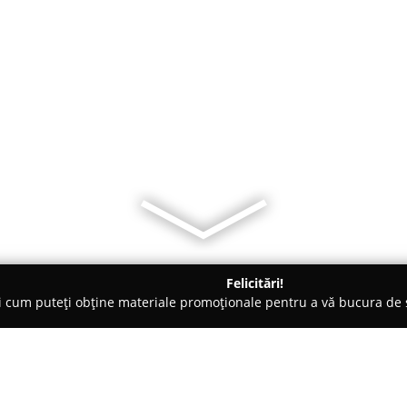
Felicitări!
ți cum puteți obține materiale promoționale pentru a vă bucura d
o-uri - Satu Mare
Restaurant TEI