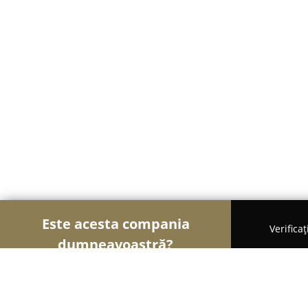
Este acesta compania
Verifica
dumneavoastră?
Șoimii Gastronomiei
Pizzerii, Restaurante, Bistr