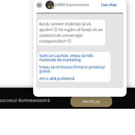
ȘOIMII Gastronomiei
Live chat
13:55
Bună, suntem încântați să vă
ajutăm! 🙂 Vă rugăm să faceți clic pe
subiectul de conversație
corespunzător! 🙂
Sunt un Laureat, vreau să ridic
materiale de marketing
Vreau să-mi înscriu firma in proiectul
Șoimii
Am o altă problemă
e succesul dumneavoastră.
Verificați