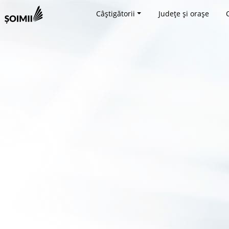
Câștigătorii
Județe și orașe