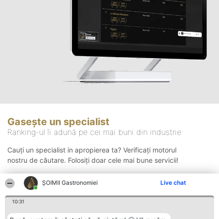
Gasește un specialist
Ranking-ul îi adună pe cei mai buni din industrie
Cauți un specialist in apropierea ta? Verificați motorul
nostru de căutare. Folosiți doar cele mai bune servicii!
ȘOIMII Gastronomiei
Live chat
Căutare
10:31