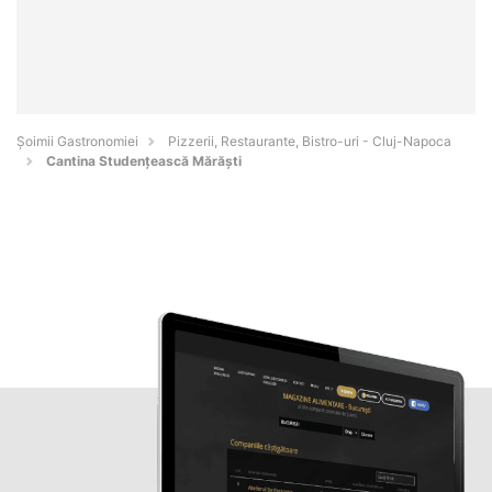
Șoimii Gastronomiei
Pizzerii, Restaurante, Bistro-uri - Cluj-Napoca
Cantina Studențească Mărăști