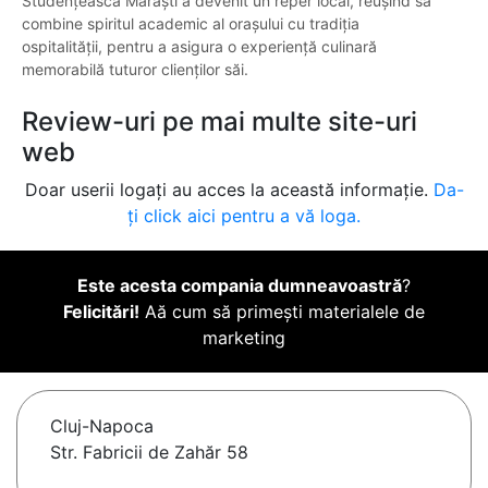
Studențească Mărăști a devenit un reper local, reușind să
combine spiritul academic al orașului cu tradiția
ospitalității, pentru a asigura o experiență culinară
memorabilă tuturor clienților săi.
Review-uri pe mai multe site-uri
web
Doar userii logați au acces la această informație.
Da-
ți click aici pentru a vă loga.
Este acesta compania dumneavoastră
?
Felicitări!
Aă cum să primești materialele de
marketing
Cluj-Napoca
Str. Fabricii de Zahăr 58