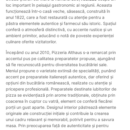
loc important în peisajul gastronomic al regiunii. Aceasta
funcționează într-o casă veche, săsească, construită în
anul 1822, care a fost restaurată cu atenție pentru a
păstra elementele autentice și farmecul său istoric. Spațiul
conferă o atmosferă distinctivă, cu accente rustice și un
ambient primitor, aducând o notă de poveste experienței
culinare oferite vizitatorilor.
Începând cu anul 2010, Pizzeria Althaus s-a remarcat prin
accentul pus pe calitatea preparatelor propuse, ajungând
să fie recunoscută pentru diversitatea bucătăriei sale.
Meniul propune o varietate extinsă de specialități, punând
accent pe preparatele italienești autentice, dar oferind și
opțiuni din bucătăria românească, realizate cu atenție și
pricepere profesională. Preparatele destinate iubitorilor de
pizza se evidențiază prin arome tradiționale, obținute prin
coacerea în cuptor cu vatră, element ce conferă fiecărei
porții un gust aparte. Designul interior păstrează elemente
originale ale construcției inițiale și contribuie la crearea
unui cadru relaxant și memorabil, potrivit pentru a savura
masa. Prin preocuparea față de autenticitate și pentru