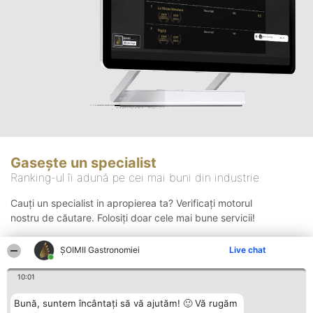
Gasește un specialist
Ranking-ul îi adună pe cei mai buni din industrie
Cauți un specialist in apropierea ta? Verificați motorul
nostru de căutare. Folosiți doar cele mai bune servicii!
ȘOIMII Gastronomiei
Live chat
Căutare
10:01
Bună, suntem încântați să vă ajutăm! 🙂 Vă rugăm