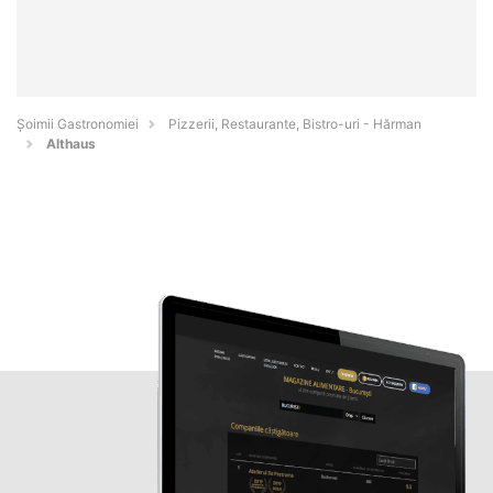
Șoimii Gastronomiei
Pizzerii, Restaurante, Bistro-uri - Hărman
Althaus