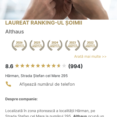
LAUREAT RANKING-UL ȘOIMII
Althaus
Arată mai multe >>
8.6
(994)
Hărman, Strada Ștefan cel Mare 295
Afișează numărul de telefon
Despre companie:
Localizată în zona pitorească a localității Hărman, pe
Strada Ștefan cel Mare la numărul 295,
Althaus
ocupă un