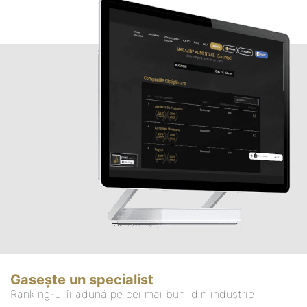
Gasește un specialist
Ranking-ul îi adună pe cei mai buni din industrie