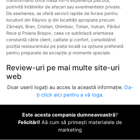
transformând orice masă într-o experiență plăcută,
potrivită întâlnirilor de afaceri sau evenimentelor private.
De asemenea, se oferă servicii rapide de livrare pentru
locuitorii din Râșnov și din localități apropiate precum
Zărnești, Bran, Cristian, Ghimbav, Tohan, Vulcan, Pârâul
Rece și Poiana Brașov, ceea ce subliniază orientarea
constantă către client, calitate și confort, consolidând
poziția restaurantului pe piața locală ca opțiune preferată
pentru preparate de excepție și momente speciale.
Review-uri pe mai multe site-uri
web
Doar userii logați au acces la această informație.
Da-
ți click aici pentru a vă loga.
Este acesta compania dumneavoastră
?
Felicitări!
Aă cum să primești materialele de
marketing