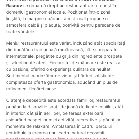
Rasnov
se remarcă drept un restaurant de referință în
domeniul gastronomiei locale. Poziționat într-o zonă
liniștită, la marginea pădurii, acest local propune o
atmosferă caldă și plăcută, potrivită pentru persoane de
toate vârstele.
Meniul restaurantului este variat, incluzând atât specialități
din bucătăria tradițională românească, cât și preparate
internaționale, pregătite cu grijă din ingrediente prospete
și selecționate atent. Fiecare fel de mâncare este realizat
cu pasiune, oferind o experiență culinară de neuitat.
Sortimentul cuprinzător de vinuri și băuturi sofisticate
completează oferta gastronomică, aducând un plus de
rafinament fiecărei mese.
O atenție deosebită este acordată familiilor, restaurantul
punând la dispoziție spații de joacă dedicate copiilor, atât
în interior, cât și în aer liber, pe terasa exterioară,
asigurând oaspeților mici activități recreative și părinților
momente de relaxare. Amplasarea în cadrul parcului
contribuie la crearea unui cadru natural deosebit,