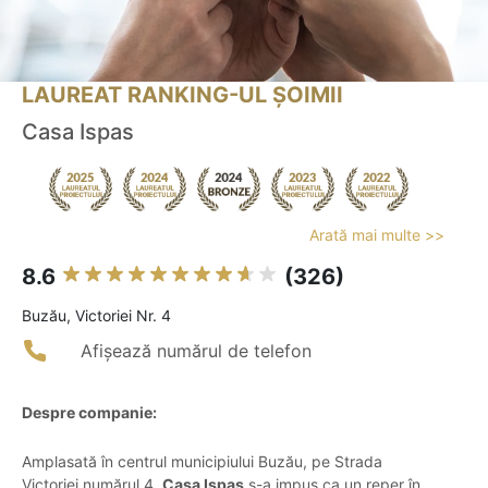
LAUREAT RANKING-UL ȘOIMII
Casa Ispas
Arată mai multe >>
8.6
(326)
Buzău, Victoriei Nr. 4
Afișează numărul de telefon
Despre companie:
Amplasată în centrul municipiului Buzău, pe Strada
Victoriei numărul 4,
Casa Ispas
s-a impus ca un reper în