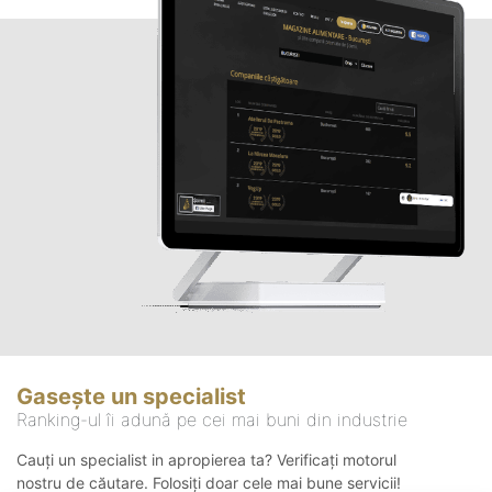
Gasește un specialist
Ranking-ul îi adună pe cei mai buni din industrie
Cauți un specialist in apropierea ta? Verificați motorul
nostru de căutare. Folosiți doar cele mai bune servicii!