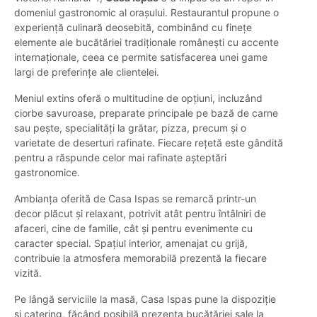
domeniul gastronomic al orașului. Restaurantul propune o
experiență culinară deosebită, combinând cu finețe
elemente ale bucătăriei tradiționale românești cu accente
internaționale, ceea ce permite satisfacerea unei game
largi de preferințe ale clientelei.
Meniul extins oferă o multitudine de opțiuni, incluzând
ciorbe savuroase, preparate principale pe bază de carne
sau pește, specialități la grătar, pizza, precum și o
varietate de deserturi rafinate. Fiecare rețetă este gândită
pentru a răspunde celor mai rafinate așteptări
gastronomice.
Ambianța oferită de Casa Ispas se remarcă printr-un
decor plăcut și relaxant, potrivit atât pentru întâlniri de
afaceri, cine de familie, cât și pentru evenimente cu
caracter special. Spațiul interior, amenajat cu grijă,
contribuie la atmosfera memorabilă prezentă la fiecare
vizită.
Pe lângă serviciile la masă, Casa Ispas pune la dispoziție
și catering, făcând posibilă prezența bucătăriei sale la