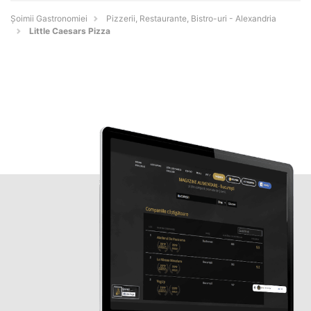
Șoimii Gastronomiei
Pizzerii, Restaurante, Bistro-uri - Alexandria
Little Caesars Pizza