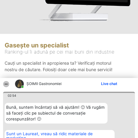
Gasește un specialist
Ranking-ul îi adună pe cei mai buni din industrie
Cauți un specialist in apropierea ta? Verificați motorul
nostru de căutare. Folosiți doar cele mai bune servicii!
ȘOIMII Gastronomiei
Live chat
Căutare
02:54
Bună, suntem încântați să vă ajutăm! 🙂 Vă rugăm
să faceți clic pe subiectul de conversație
corespunzător! 🙂
Sunt un Laureat, vreau să ridic materiale de
Organizator Ranking
Plebiscyt
Contact