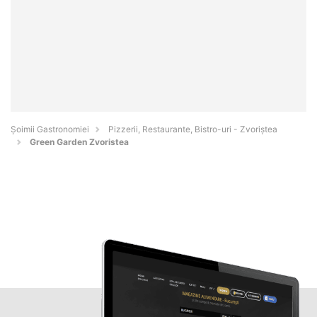
Șoimii Gastronomiei
Pizzerii, Restaurante, Bistro-uri - Zvoriştea
Green Garden Zvoristea