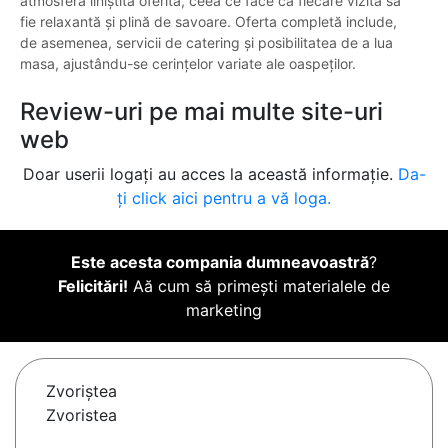
atmosfera liniștită oferită, ceea ce face ca fiecare vizită să
fie relaxantă și plină de savoare. Oferta completă include,
de asemenea, servicii de catering și posibilitatea de a lua
masa, ajustându-se cerințelor variate ale oaspeților.
Review-uri pe mai multe site-uri
web
Doar userii logați au acces la această informație.
Da-
ți click aici pentru a vă loga.
Este acesta compania dumneavoastră
?
Felicitări!
Aă cum să primești materialele de
marketing
Zvoriştea
Zvoristea