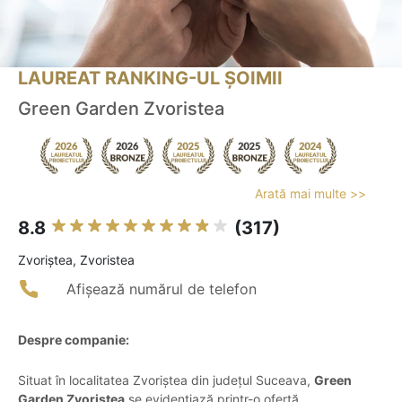
LAUREAT RANKING-UL ȘOIMII
Green Garden Zvoristea
Arată mai multe >>
8.8
(317)
Zvoriştea, Zvoristea
Afișează numărul de telefon
Despre companie:
Situat în localitatea Zvoriștea din județul Suceava,
Green
Garden Zvoristea
se evidențiază printr-o ofertă