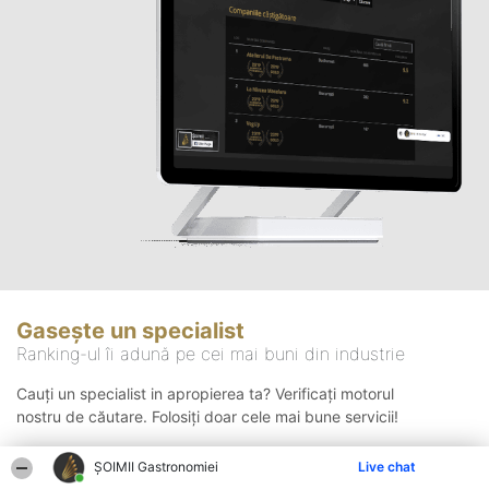
Gasește un specialist
Ranking-ul îi adună pe cei mai buni din industrie
Cauți un specialist in apropierea ta? Verificați motorul
nostru de căutare. Folosiți doar cele mai bune servicii!
ȘOIMII Gastronomiei
Live chat
Căutare