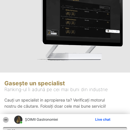
Gasește un specialist
Ranking-ul îi adună pe cei mai buni din industrie
Cauți un specialist in apropierea ta? Verificați motorul
nostru de căutare. Folosiți doar cele mai bune servicii!
ȘOIMII Gastronomiei
Live chat
Căutare