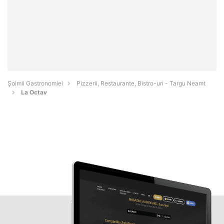
Șoimii Gastronomiei
Pizzerii, Restaurante, Bistro-uri - Targu Neamt
La Octav