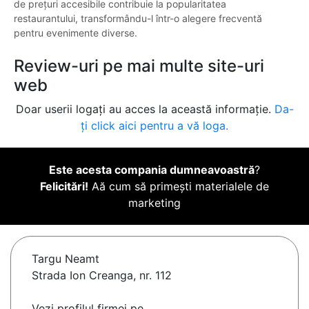
de prețuri accesibile contribuie la popularitatea
restaurantului, transformându-l într-o alegere frecventă
pentru evenimente diverse.
Review-uri pe mai multe site-uri
web
Doar userii logați au acces la această informație.
Da-
ți click aici pentru a vă loga.
Este acesta compania dumneavoastră
?
Felicitări!
Aă cum să primești materialele de
marketing
Targu Neamt
Strada Ion Creanga, nr. 112
Vezi profilul firmei pe