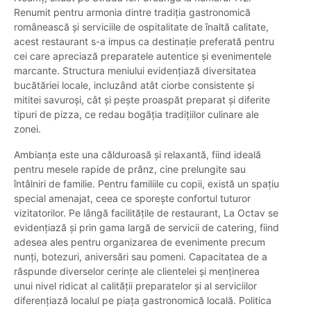
Renumit pentru armonia dintre tradiția gastronomică
românească și serviciile de ospitalitate de înaltă calitate,
acest restaurant s-a impus ca destinație preferată pentru
cei care apreciază preparatele autentice și evenimentele
marcante. Structura meniului evidențiază diversitatea
bucătăriei locale, incluzând atât ciorbe consistente și
mititei savuroși, cât și pește proaspăt preparat și diferite
tipuri de pizza, ce redau bogăția tradițiilor culinare ale
zonei.
Ambianța este una călduroasă și relaxantă, fiind ideală
pentru mesele rapide de prânz, cine prelungite sau
întâlniri de familie. Pentru familiile cu copii, există un spațiu
special amenajat, ceea ce sporește confortul tuturor
vizitatorilor. Pe lângă facilitățile de restaurant, La Octav se
evidențiază și prin gama largă de servicii de catering, fiind
adesea ales pentru organizarea de evenimente precum
nunți, botezuri, aniversări sau pomeni. Capacitatea de a
răspunde diverselor cerințe ale clientelei și menținerea
unui nivel ridicat al calității preparatelor și al serviciilor
diferențiază localul pe piața gastronomică locală. Politica