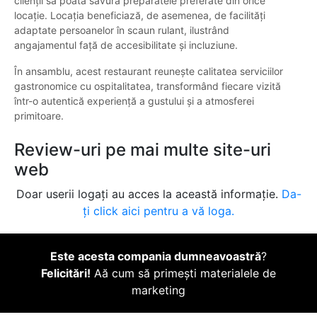
clienții să poată savura preparatele preferate din orice
locație. Locația beneficiază, de asemenea, de facilități
adaptate persoanelor în scaun rulant, ilustrând
angajamentul față de accesibilitate și incluziune.
În ansamblu, acest restaurant reunește calitatea serviciilor
gastronomice cu ospitalitatea, transformând fiecare vizită
într-o autentică experiență a gustului și a atmosferei
primitoare.
Review-uri pe mai multe site-uri
web
Doar userii logați au acces la această informație.
Da-
ți click aici pentru a vă loga.
Este acesta compania dumneavoastră
?
Felicitări!
Aă cum să primești materialele de
marketing