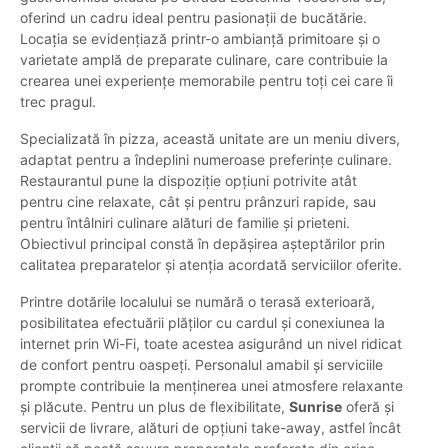
oferind un cadru ideal pentru pasionații de bucătărie.
Locația se evidențiază printr-o ambianță primitoare și o
varietate amplă de preparate culinare, care contribuie la
crearea unei experiențe memorabile pentru toți cei care îi
trec pragul.
Specializată în pizza, această unitate are un meniu divers,
adaptat pentru a îndeplini numeroase preferințe culinare.
Restaurantul pune la dispoziție opțiuni potrivite atât
pentru cine relaxate, cât și pentru prânzuri rapide, sau
pentru întâlniri culinare alături de familie și prieteni.
Obiectivul principal constă în depășirea așteptărilor prin
calitatea preparatelor și atenția acordată serviciilor oferite.
Printre dotările localului se numără o terasă exterioară,
posibilitatea efectuării plăților cu cardul și conexiunea la
internet prin Wi-Fi, toate acestea asigurând un nivel ridicat
de confort pentru oaspeți. Personalul amabil și serviciile
prompte contribuie la menținerea unei atmosfere relaxante
și plăcute. Pentru un plus de flexibilitate,
Sunrise
oferă și
servicii de livrare, alături de opțiuni take-away, astfel încât