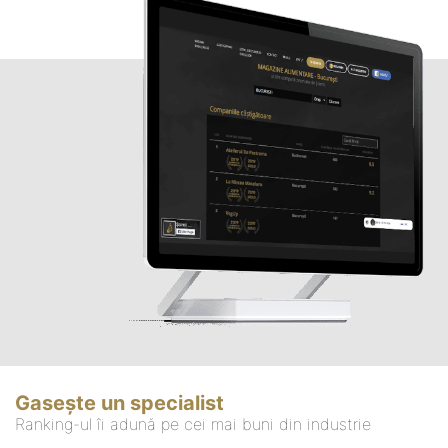
Gasește un specialist
Ranking-ul îi adună pe cei mai buni din industrie