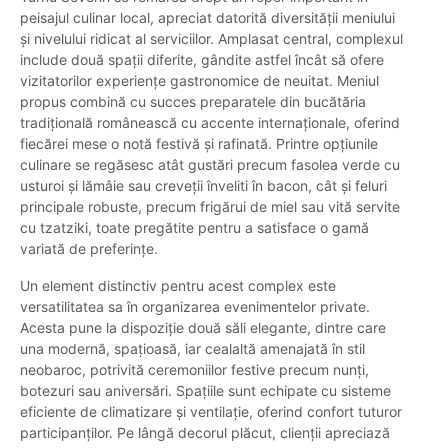
peisajul culinar local, apreciat datorită diversității meniului
și nivelului ridicat al serviciilor. Amplasat central, complexul
include două spații diferite, gândite astfel încât să ofere
vizitatorilor experiențe gastronomice de neuitat. Meniul
propus combină cu succes preparatele din bucătăria
tradițională românească cu accente internaționale, oferind
fiecărei mese o notă festivă și rafinată. Printre opțiunile
culinare se regăsesc atât gustări precum fasolea verde cu
usturoi și lămâie sau creveții înveliti în bacon, cât și feluri
principale robuste, precum frigărui de miel sau vită servite
cu tzatziki, toate pregătite pentru a satisface o gamă
variată de preferințe.
Un element distinctiv pentru acest complex este
versatilitatea sa în organizarea evenimentelor private.
Acesta pune la dispoziție două săli elegante, dintre care
una modernă, spațioasă, iar cealaltă amenajată în stil
neobaroc, potrivită ceremoniilor festive precum nunți,
botezuri sau aniversări. Spațiile sunt echipate cu sisteme
eficiente de climatizare și ventilație, oferind confort tuturor
participanților. Pe lângă decorul plăcut, clienții apreciază