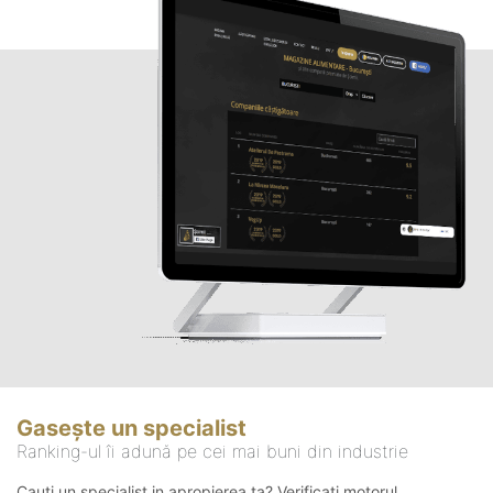
Gasește un specialist
Ranking-ul îi adună pe cei mai buni din industrie
Cauți un specialist in apropierea ta? Verificați motorul