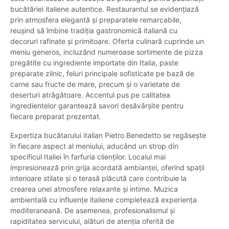
bucătăriei italiene autentice. Restaurantul se evidențiază
prin atmosfera elegantă și preparatele remarcabile,
reușind să îmbine tradiția gastronomică italiană cu
decoruri rafinate și primitoare. Oferta culinară cuprinde un
meniu generos, incluzând numeroase sortimente de pizza
pregătite cu ingrediente importate din Italia, paste
preparate zilnic, feluri principale sofisticate pe bază de
carne sau fructe de mare, precum și o varietate de
deserturi atrăgătoare. Accentul pus pe calitatea
ingredientelor garantează savori desăvârșite pentru
fiecare preparat prezentat.
Expertiza bucătarului italian Pietro Benedetto se regăsește
în fiecare aspect al meniului, aducând un strop din
specificul Italiei în farfuria clienților. Localul mai
impresionează prin grija acordată ambianței, oferind spații
interioare stilate și o terasă plăcută care contribuie la
crearea unei atmosfere relaxante și intime. Muzica
ambientală cu influențe italiene completează experiența
mediteraneană. De asemenea, profesionalismul și
rapiditatea servicului, alături de atenția oferită de