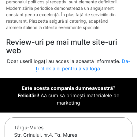
personalul politicos și receptiv, sunt elemente definitorii.
Modernizările periodice demonstrează un angajament
constant pentru excelență. În plus față de serviciile din
restaurant, Piazzetta asigură și catering, adaptând
aromele italiene la diferite evenimente speciale.
Review-uri pe mai multe site-uri
web
Doar userii logați au acces la această informație.
Da-
ți click aici pentru a vă loga.
Este acesta compania dumneavoastră
?
Felicitări!
Aă cum să primești materialele de
marketing
Târgu-Mureş
Str. Crinului, nr.4, Tg. Mures