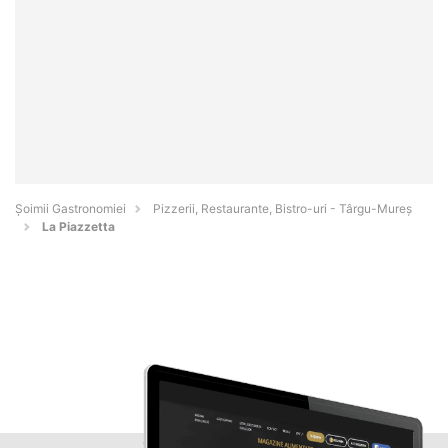
Șoimii Gastronomiei
Pizzerii, Restaurante, Bistro-uri - Târgu-Mureş
La Piazzetta