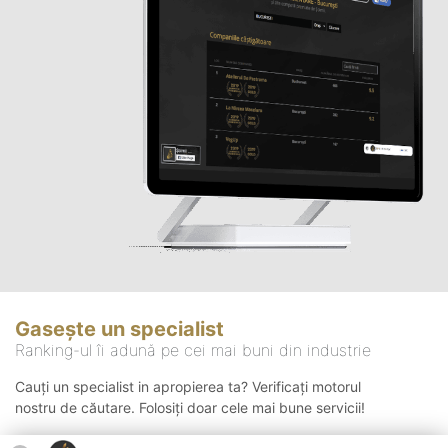
Gasește un specialist
Ranking-ul îi adună pe cei mai buni din industrie
Cauți un specialist in apropierea ta? Verificați motorul
nostru de căutare. Folosiți doar cele mai bune servicii!