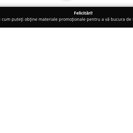
Felicitări!
ți cum puteți obține materiale promoționale pentru a vă bucura d
o-uri - Buzău
Pekin Food
Despre companie:
Pekin Food, localizat în Buzău, 
chinezești într-un cadru autent
Marghiloman la numărul 208, p
dedicate celor care apreciază r
Arată mai multe >>
regăsesc rețete consacrate cu pu
folosind fructe de mare și leg
gusturilor.
Printre cele mai apreciate speci