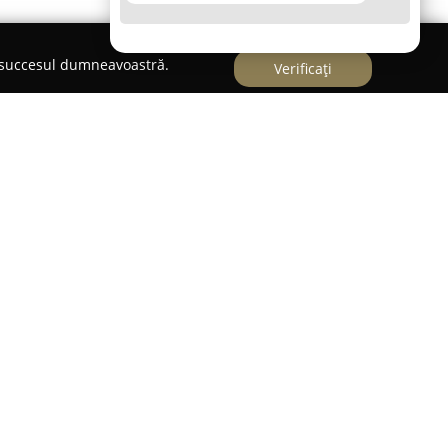
e succesul dumneavoastră.
Verificați
se distinge prin promovarea tradițiilor culinare
ic. Restaurantul, situat pe strada Alexandru
ropune o gamă diversificată de preparate
afinamentul bucătăriei asiatice. În meniu se
i și vită, dar și opțiuni cu influențe exotice,
ume proaspete pentru a sublinia diversitatea
alități oferite de
Pekin Food
se remarcă vita cu