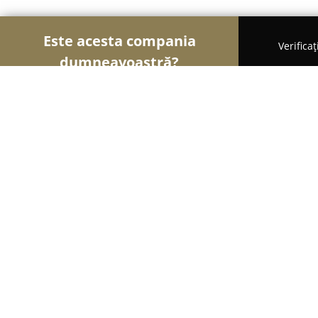
Este acesta compania
Verifica
dumneavoastră?
Șoimii Gastronomiei
Pizzerii, Restaurante, Bistr
Pekin Food
8.4
(233)
Buzău, Buzau
Afișează numărul de telefon