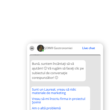
ȘOIMII Gastronomiei
Live chat
14:57
Bună, suntem încântați să vă
ajutăm! 🙂 Vă rugăm să faceți clic pe
subiectul de conversație
corespunzător! 🙂
Sunt un Laureat, vreau să ridic
materiale de marketing
Vreau să-mi înscriu firma in proiectul
Șoimii
Am o altă problemă