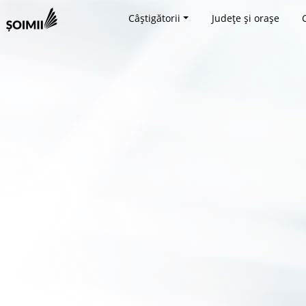
Câștigătorii
Județe și orașe