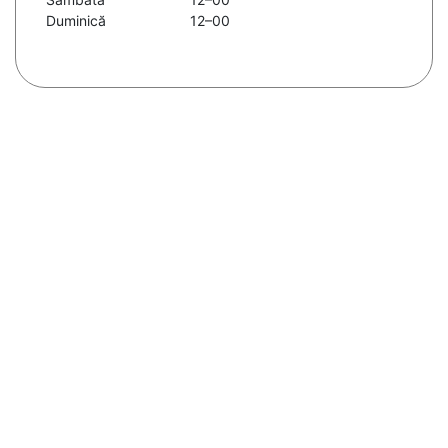
Duminică
12–00