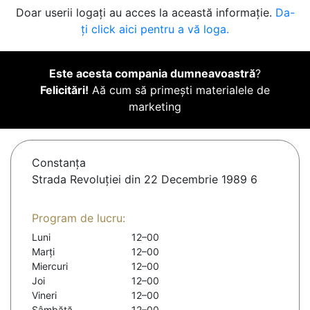
Doar userii logați au acces la această informație.
Da-
ți click aici pentru a vă loga.
Este acesta compania dumneavoastră
?
Felicitări!
Aă cum să primești materialele de
marketing
Constanţa
Strada Revoluției din 22 Decembrie 1989 6
Program de lucru:
Luni
12–00
Marți
12–00
Miercuri
12–00
Joi
12–00
Vineri
12–00
Sâmbătă
12–00