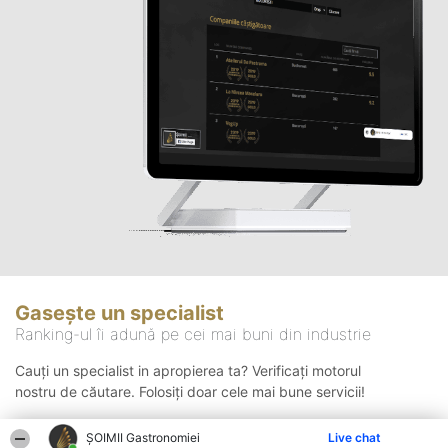
Gasește un specialist
Ranking-ul îi adună pe cei mai buni din industrie
Cauți un specialist in apropierea ta? Verificați motorul
nostru de căutare. Folosiți doar cele mai bune servicii!
ȘOIMII Gastronomiei
Live chat