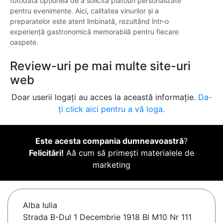
totodată opțiunea de a solicita platouri personalizate
pentru evenimente. Aici, calitatea vinurilor și a
preparatelor este atent îmbinată, rezultând într-o
experiență gastronomică memorabilă pentru fiecare
oaspete.
Review-uri pe mai multe site-uri
web
Doar userii logați au acces la această informație.
Da-
ți click aici pentru a vă loga.
Este acesta compania dumneavoastră
?
Felicitări!
Aă cum să primești materialele de
marketing
Alba Iulia
Strada B-Dul 1 Decembrie 1918 Bl M10 Nr 111