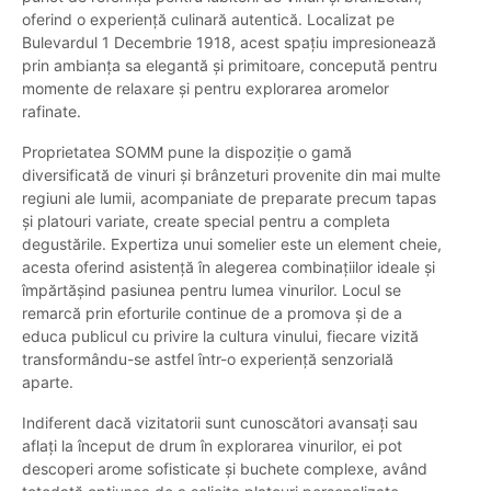
oferind o experiență culinară autentică. Localizat pe
Bulevardul 1 Decembrie 1918, acest spațiu impresionează
prin ambianța sa elegantă și primitoare, concepută pentru
momente de relaxare și pentru explorarea aromelor
rafinate.
Proprietatea SOMM pune la dispoziție o gamă
diversificată de vinuri și brânzeturi provenite din mai multe
regiuni ale lumii, acompaniate de preparate precum tapas
și platouri variate, create special pentru a completa
degustările. Expertiza unui somelier este un element cheie,
acesta oferind asistență în alegerea combinațiilor ideale și
împărtășind pasiunea pentru lumea vinurilor. Locul se
remarcă prin eforturile continue de a promova și de a
educa publicul cu privire la cultura vinului, fiecare vizită
transformându-se astfel într-o experiență senzorială
aparte.
Indiferent dacă vizitatorii sunt cunoscători avansați sau
aflați la început de drum în explorarea vinurilor, ei pot
descoperi arome sofisticate și buchete complexe, având