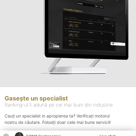
Gasește un specialist
Ranking-ul îi adună pe cei mai buni din industrie
Cauți un specialist in apropierea ta? Verificați motorul
nostru de căutare. Folosiți doar cele mai bune servicii!