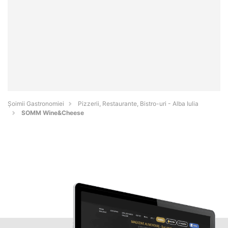
Șoimii Gastronomiei
Pizzerii, Restaurante, Bistro-uri - Alba Iulia
SOMM Wine&Cheese