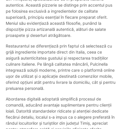
autentice. Această pizzerie se distinge prin accentul pus
pe folosirea exclusivă a ingredientelor de calitate
superioară, principiu esențial în fiecare preparat oferit.
Meniul său evidențiază această filosofie, punând la
dispoziție pizza artizanală autentică, alături de salate
proaspete și deserturi atrăgătoare.
Restaurantul se diferențiază prin faptul că selectează cu
grijă ingrediente importate direct din Italia, ceea ce
asigură autenticitatea gustului și respectarea tradițiilor
culinare italiene. Pe lângă calitatea mâncării, Pulcinella
integrează soluții moderne, printre care o platformă online
ușor de utilizat și o aplicație destinată comenzilor mobile,
oferind opțiuni atât pentru livrare la domiciliu, cât și pentru
preluarea personală.
Abordarea digitală adoptată simplifică procesul de
comandă, aducând avantaje suplimentare pentru clienții
loiali. Datorită standardelor ridicate și atenției dedicate
fiecărui detaliu, localul s-a impus ca o alegere preferată în
rândul locuitorilor și turiștilor din județul Timiș, apreciat