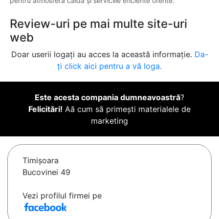
pentru atmosfera caldă și serviciile eficiente oferite.
Review-uri pe mai multe site-uri
web
Doar userii logați au acces la această informație.
Da-
ți click aici pentru a vă loga.
Este acesta compania dumneavoastră
?
Felicitări!
Aă cum să primești materialele de
marketing
Timişoara
Bucovinei 49
Vezi profilul firmei pe