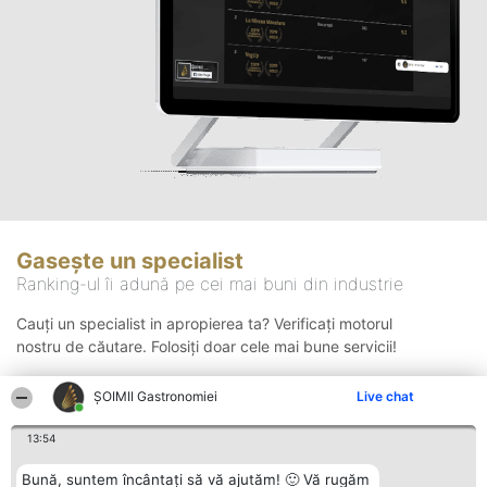
Gasește un specialist
Ranking-ul îi adună pe cei mai buni din industrie
Cauți un specialist in apropierea ta? Verificați motorul
nostru de căutare. Folosiți doar cele mai bune servicii!
ȘOIMII Gastronomiei
Live chat
Căutare
13:54
Bună, suntem încântați să vă ajutăm! 🙂 Vă rugăm