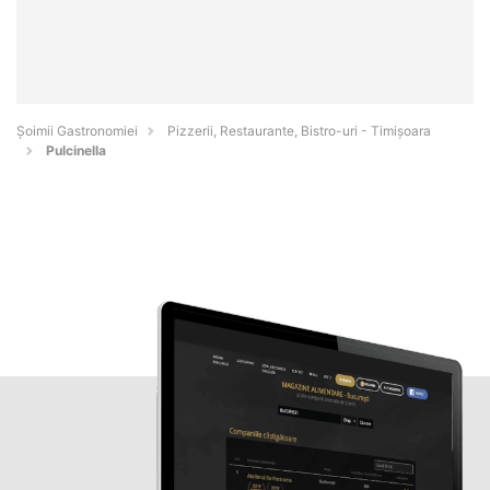
Șoimii Gastronomiei
Pizzerii, Restaurante, Bistro-uri - Timişoara
Pulcinella