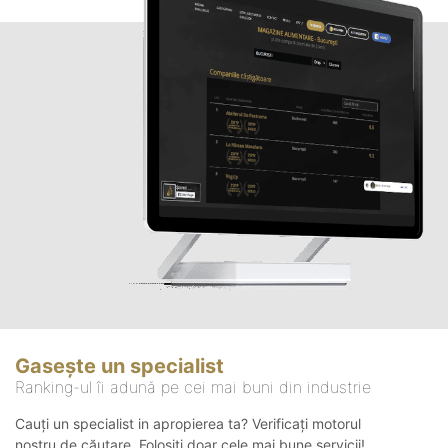
Gasește un specialist
Ranking-ul îi adună pe cei mai buni din industrie
Cauți un specialist in apropierea ta? Verificați motorul
nostru de căutare. Folosiți doar cele mai bune servicii!