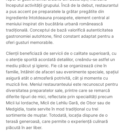
începutul activității grupului. Încă de la debut, restaurantul
a pus accent pe preparatele la grătar pregătite din
ingrediente întotdeauna proaspete, element central al
meniului inspirat din bucătăria urbană românească
tradițională. Conceptul de bază valorifică autenticitatea
gastronomiei autohtone, fiind constant adaptat pentru a
oferi gusturi memorabile.
Clienții beneficiază de servicii de o calitate superioară, cu
o atenție sporită acordată detaliilor, creându-se astfel un
mediu plăcut și igienic. Fie că se organizează cine în
familie, întâlniri de afaceri sau evenimente speciale, spațiul
asigură atât o atmosferă potrivită, cât și momente cu
muzică live. Meniul restauranteului este recunoscut pentru
diversitatea preparatelor sale, printre care se remarcă
diferite tipuri de mici, reflectate prin specialități precum
Micii lui Iordache, Micii de Lehliu Gară, de Obor sau de
Medgidia, toate servite în mod tradițional cu trei
sortimente de muștar. Totodată, locația dispune de o
terasă generoasă, care permite o experiență culinară
plăcută în aer liber.