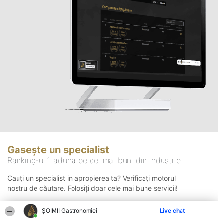
Gasește un specialist
Ranking-ul îi adună pe cei mai buni din industrie
Cauți un specialist in apropierea ta? Verificați motorul
nostru de căutare. Folosiți doar cele mai bune servicii!
ȘOIMII Gastronomiei
Live chat