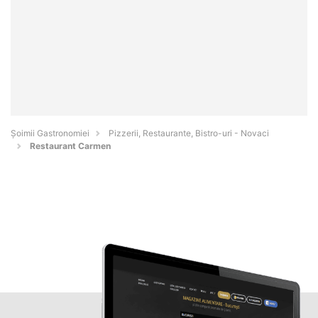
Șoimii Gastronomiei
Pizzerii, Restaurante, Bistro-uri - Novaci
Restaurant Carmen