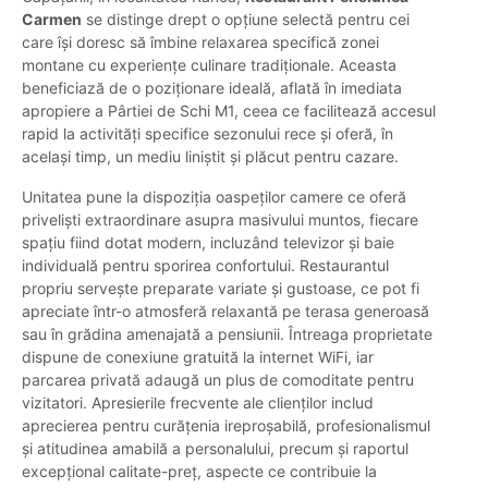
Carmen
se distinge drept o opțiune selectă pentru cei
care își doresc să îmbine relaxarea specifică zonei
montane cu experiențe culinare tradiționale. Aceasta
beneficiază de o poziționare ideală, aflată în imediata
apropiere a Pârtiei de Schi M1, ceea ce facilitează accesul
rapid la activități specifice sezonului rece și oferă, în
același timp, un mediu liniștit și plăcut pentru cazare.
Unitatea pune la dispoziția oaspeților camere ce oferă
priveliști extraordinare asupra masivului muntos, fiecare
spațiu fiind dotat modern, incluzând televizor și baie
individuală pentru sporirea confortului. Restaurantul
propriu servește preparate variate și gustoase, ce pot fi
apreciate într-o atmosferă relaxantă pe terasa generoasă
sau în grădina amenajată a pensiunii. Întreaga proprietate
dispune de conexiune gratuită la internet WiFi, iar
parcarea privată adaugă un plus de comoditate pentru
vizitatori. Apresierile frecvente ale clienților includ
aprecierea pentru curățenia ireproșabilă, profesionalismul
și atitudinea amabilă a personalului, precum și raportul
excepțional calitate-preț, aspecte ce contribuie la