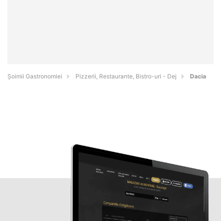
Șoimii Gastronomiei
Pizzerii, Restaurante, Bistro-uri - Dej
Dacia