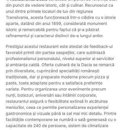
din punct de vedere istoric, cât și culinar. Recunoscut ca
unul dintre primele localuri de lux din regiunea
Transilvania, acesta funcționează într-o clădire cu o istorie
aparte, datând din anul 1899, considerată monument
istoric și remarcabilă pentru faptul că și-a păstrat
rafinamentul și caracterul distinct de-a lungul anilor.
Prestigiul acestui restaurant este atestat de feedback-ul
favorabil primit din partea oaspeților, care subliniază
profesionalismul personalului, nivelul superior al serviciilor
și ambianța caldă. Oferta culinară de la Dacia se remarcă
prin diversitate, cuprinzând specialități românești
tradiționale, dar și preparate moderne precum pizza și
paste, toate adaptate pentru a satisface preferințe
variate. Pentru organizarea unor evenimente precum
nunți, botezuri, aniversări sau întâlniri corporate,
restaurantul asigură o flexibilitate extinsă în alcătuirea
meniurilor, ceea ce permite personalizarea experienței
gastronomice și vizuale până la cel mai mic detaliu. Printre
facilitățile contemporane se numără o sală generoasă cu o
capacitate de 240 de persoane, sistem de climatizare