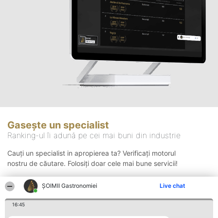
Gasește un specialist
Ranking-ul îi adună pe cei mai buni din industrie
Cauți un specialist in apropierea ta? Verificați motorul
nostru de căutare. Folosiți doar cele mai bune servicii!
ȘOIMII Gastronomiei
Live chat
Căutare
16:45