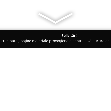
Felicitări!
ți cum puteți obține materiale promoționale pentru a vă bucura d
o-uri - Cluj-Napoca
Adi's Steakhouse
Despre companie:
Restaurantul
Adi's Steakhous
tradiție în domeniul culinar, c
dedicată pe preparatele tip ste
gastronomia locală, punând acce
Arată mai multe >>