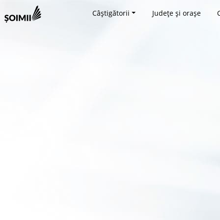
Câștigătorii
Județe și orașe