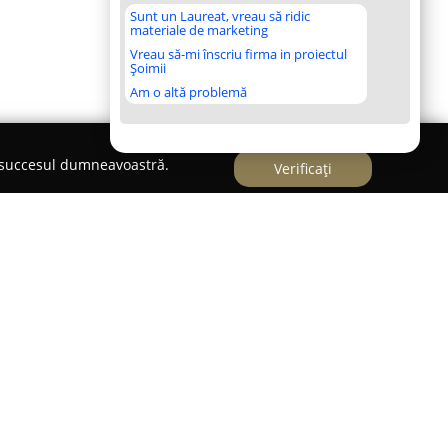
Sunt un Laureat, vreau să ridic
materiale de marketing
Vreau să-mi înscriu firma in proiectul
Șoimii
Am o altă problemă
e succesul dumneavoastră.
Verificați
e
din Cluj-Napoca s-a remarcat printr-o lungă
e datează din anul 1996, și printr-o concentrare
ak încă din 2007. Acesta a devenit un reper în
nt într-un mod distinct pe conceptul Grill și