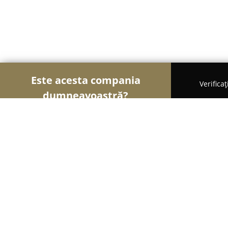
Este acesta compania
Verifica
dumneavoastră?
Șoimii Gastronomiei
Pizzerii, Restaurante, Bistr
Adi's Steakhouse