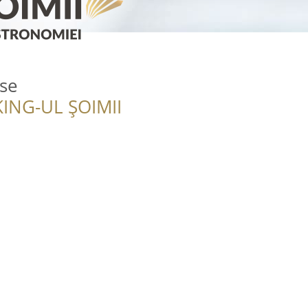
use
ING-UL ȘOIMII