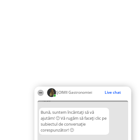
ȘOIMII Gastronomiei
Live chat
12:28
Bună, suntem încântați să vă
ajutăm! 🙂 Vă rugăm să faceți clic pe
subiectul de conversație
corespunzător! 🙂