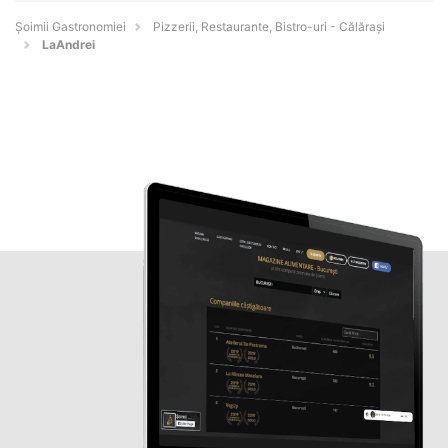
Șoimii Gastronomiei
Pizzerii, Restaurante, Bistro-uri - Călăraşi
LaAndrei