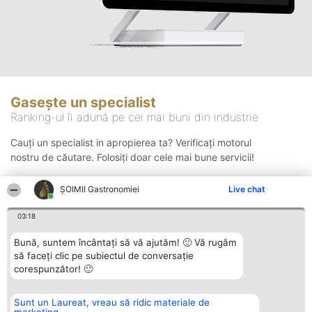
Gasește un specialist
Ranking-ul îi adună pe cei mai buni din industrie
Cauți un specialist in apropierea ta? Verificați motorul
nostru de căutare. Folosiți doar cele mai bune servicii!
ȘOIMII Gastronomiei
Live chat
Căutare
03:18
Bună, suntem încântați să vă ajutăm! 🙂 Vă rugăm
să faceți clic pe subiectul de conversație
corespunzător! 🙂
Sunt un Laureat, vreau să ridic materiale de
Organizator Ranking
Plebiscyt
Contact