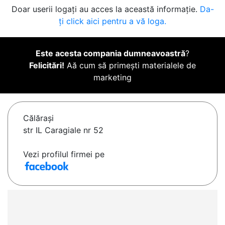
Doar userii logați au acces la această informație.
Da-
ți click aici pentru a vă loga.
Este acesta compania dumneavoastră
?
Felicitări!
Aă cum să primești materialele de
marketing
Călăraşi
str IL Caragiale nr 52
Vezi profilul firmei pe