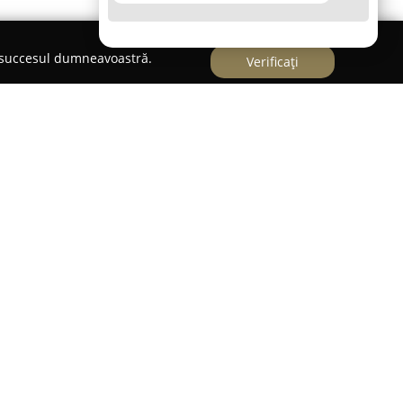
e succesul dumneavoastră.
Verificați
centrul orașului Curtici, este recunoscut drept un
cat celor care apreciază experiențele
 se evidențiază printr-o gamă diversificată de
pe prospețimea și calitatea fiecărui fel de
 până la specialitățile preparate pe grătar.
nuțios, pentru a garanta un standard înalt la
aldă și primitoare, potrivită atât pentru întâlniri