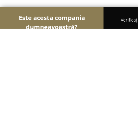
Este acesta compania
Verifica
dumneavoastră?
Șoimii Gastronomiei
Pizzerii, Restaurante, Bistro
DDF PIZZA & GRILL Curtici
9
(1445)
Curtici, Curtici
Afișează numărul de telefon