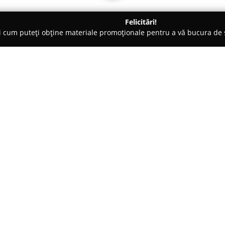
Felicitări!
ți cum puteți obține materiale promoționale pentru a vă bucura d
-uri - Curtici
DDF PIZZA & GRILL Curtici
Despre companie:
DDF Pizza & Grill
, amplasat în 
punct de referință culinar dedi
gastronomice autentice. Localul
preparate, unde se pune accent 
Arată mai multe >>
mâncare, de la pizza artizanală
Ingredientele sunt selectate mi
fiecare porție servită.
Restaurantul oferă o ambianță c