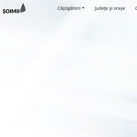
Câștigătorii
Județe și orașe