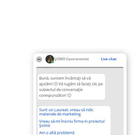
ȘOIMII Gastronomiei
Live chat
15:33
Bună, suntem încântați să vă
ajutăm! 🙂 Vă rugăm să faceți clic pe
subiectul de conversație
corespunzător! 🙂
Sunt un Laureat, vreau să ridic
materiale de marketing
Vreau să-mi înscriu firma in proiectul
Șoimii
Am o altă problemă