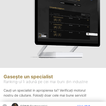
Gasește un specialist
Ranking-ul îi adună pe cei mai buni din industrie
Cauți un specialist in apropierea ta? Verificați motorul
nostru de căutare. Folosiți doar cele mai bune servicii!