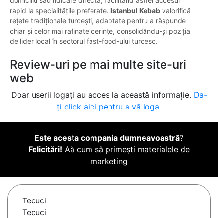
domiciliu sau ridicare directă, facilitând astfel accesul
rapid la specialitățile preferate.
Istanbul Kebab
valorifică
rețete tradiționale turcești, adaptate pentru a răspunde
chiar și celor mai rafinate cerințe, consolidându-și poziția
de lider local în sectorul fast-food-ului turcesc.
Review-uri pe mai multe site-uri
web
Doar userii logați au acces la această informație.
Da-
ți click aici pentru a vă loga.
Este acesta compania dumneavoastră
?
Felicitări!
Aă cum să primești materialele de
marketing
Tecuci
Tecuci