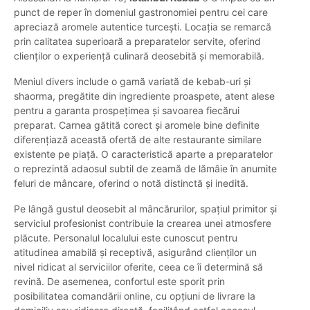
punct de reper în domeniul gastronomiei pentru cei care
apreciază aromele autentice turcești. Locația se remarcă
prin calitatea superioară a preparatelor servite, oferind
clienților o experiență culinară deosebită și memorabilă.
Meniul divers include o gamă variată de kebab-uri și
shaorma, pregătite din ingrediente proaspete, atent alese
pentru a garanta prospețimea și savoarea fiecărui
preparat. Carnea gătită corect și aromele bine definite
diferențiază această ofertă de alte restaurante similare
existente pe piață. O caracteristică aparte a preparatelor
o reprezintă adaosul subtil de zeamă de lămâie în anumite
feluri de mâncare, oferind o notă distinctă și inedită.
Pe lângă gustul deosebit al mâncărurilor, spațiul primitor și
serviciul profesionist contribuie la crearea unei atmosfere
plăcute. Personalul localului este cunoscut pentru
atitudinea amabilă și receptivă, asigurând clienților un
nivel ridicat al serviciilor oferite, ceea ce îi determină să
revină. De asemenea, confortul este sporit prin
posibilitatea comandării online, cu opțiuni de livrare la