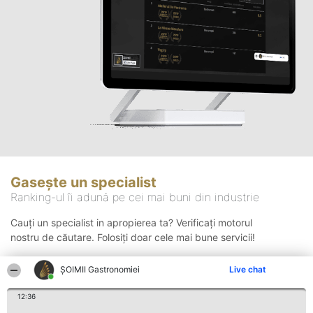
Gasește un specialist
Ranking-ul îi adună pe cei mai buni din industrie
Cauți un specialist in apropierea ta? Verificați motorul
nostru de căutare. Folosiți doar cele mai bune servicii!
ȘOIMII Gastronomiei
Live chat
Căutare
12:36