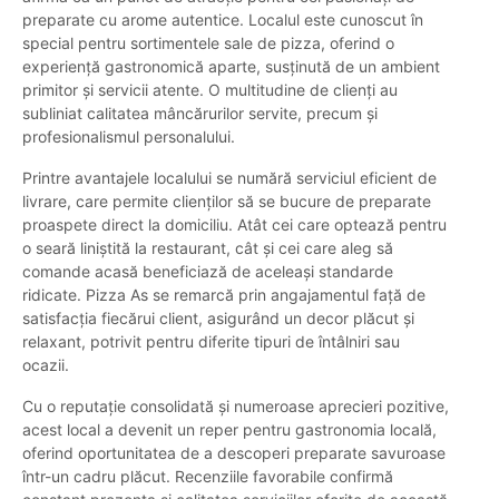
preparate cu arome autentice. Localul este cunoscut în
special pentru sortimentele sale de pizza, oferind o
experiență gastronomică aparte, susținută de un ambient
primitor și servicii atente. O multitudine de clienți au
subliniat calitatea mâncărurilor servite, precum și
profesionalismul personalului.
Printre avantajele localului se numără serviciul eficient de
livrare, care permite clienților să se bucure de preparate
proaspete direct la domiciliu. Atât cei care optează pentru
o seară liniștită la restaurant, cât și cei care aleg să
comande acasă beneficiază de aceleași standarde
ridicate. Pizza As se remarcă prin angajamentul față de
satisfacția fiecărui client, asigurând un decor plăcut și
relaxant, potrivit pentru diferite tipuri de întâlniri sau
ocazii.
Cu o reputație consolidată și numeroase aprecieri pozitive,
acest local a devenit un reper pentru gastronomia locală,
oferind oportunitatea de a descoperi preparate savuroase
într-un cadru plăcut. Recenziile favorabile confirmă