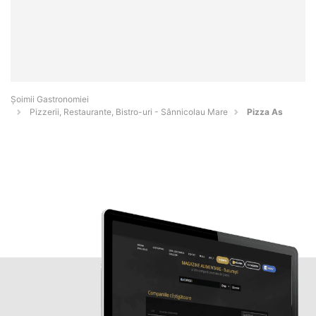
Șoimii Gastronomiei
Pizzerii, Restaurante, Bistro-uri - Sânnicolau Mare
Pizza As