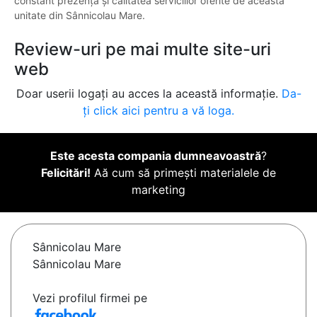
constant prezența și calitatea serviciilor oferite de această
unitate din Sânnicolau Mare.
Review-uri pe mai multe site-uri
web
Doar userii logați au acces la această informație.
Da-
ți click aici pentru a vă loga.
Este acesta compania dumneavoastră
?
Felicitări!
Aă cum să primești materialele de
marketing
Sânnicolau Mare
Sânnicolau Mare
Vezi profilul firmei pe