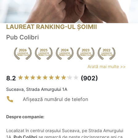
LAUREAT RANKING-UL ȘOIMII
Pub Colibri
Arată mai multe >>
8.2
(902)
Suceava, Strada Amurgului 1A
Afișează numărul de telefon
Despre companie:
Localizat în centrul orașului Suceava, pe Strada Amurgului
1A,
Pub Colibri
se remarcă de peste cincisprezece ani ca