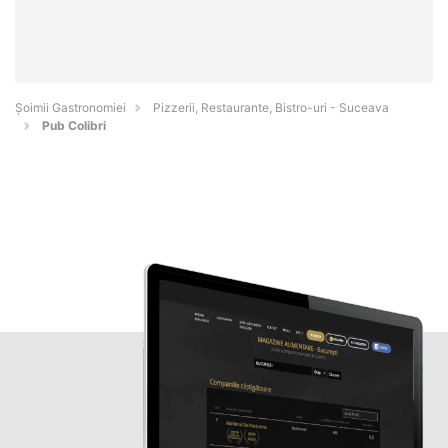
Șoimii Gastronomiei
Pizzerii, Restaurante, Bistro-uri - Suceava
Pub Colibri