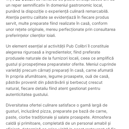
un reper semnificativ în domeniul gastronomic local,
punând la dispoziție o experiență culinară remarcabilă.
Atenția pentru calitate se evidențiază în fiecare produs
servit, multe preparate fiind realizate în casă, conform
unor rețete originale, mereu perfecționate prin consultarea
preferințelor clienților loiali.
Un element esențial al activității Pub Colibri îl constituie
alegerea riguroasă a ingredientelor, fiind preferate
produsele naturale de la furnizori locali, ceea ce amplifică
gustul și prospețimea preparatelor oferite. Meniul cuprinde
varietăți precum cârnați preparați în casă, carne afumată
în propria afumătoare, legume proaspete, ouă de casă,
păstrăv provenit din păstrăvării și berbecuț crescut
natural, fiecare detaliu fiind atent gestionat pentru
autenticitatea gustului.
Diversitatea ofertei culinare satisface o gamă largă de
gusturi, incluzând pizza, preparate pe bază de carne,
paste, ciorbe tradiționale și salate proaspete. Atmosfera
caldă și primitoare, completată de un personal amabil și