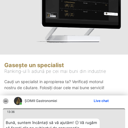
Gasește un specialist
Ranking-ul îi adună pe cei mai buni din industrie
Cauți un specialist in apropierea ta? Verificați motorul
nostru de căutare. Folosiți doar cele mai bune servicii!
ȘOIMII Gastronomiei
Live chat
Căutare
13:36
Bună, suntem încântați să vă ajutăm! 🙂 Vă rugăm