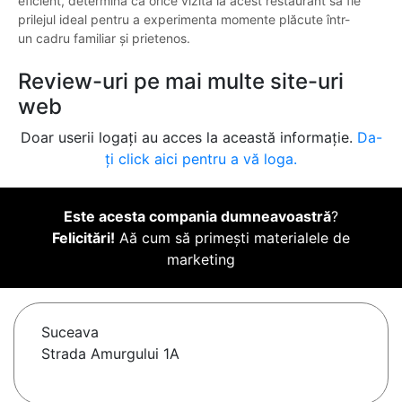
eficient, determină ca orice vizită la acest restaurant să fie
prilejul ideal pentru a experimenta momente plăcute într-
un cadru familiar și prietenos.
Review-uri pe mai multe site-uri
web
Doar userii logați au acces la această informație.
Da-
ți click aici pentru a vă loga.
Este acesta compania dumneavoastră
?
Felicitări!
Aă cum să primești materialele de
marketing
Suceava
Strada Amurgului 1A