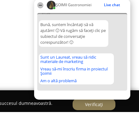
ȘOIMII Gastronomiei
Live chat
01:58
Bună, suntem încântați să vă
ajutăm! 🙂 Vă rugăm să faceți clic pe
subiectul de conversație
corespunzător! 🙂
Sunt un Laureat, vreau să ridic
materiale de marketing
Vreau să-mi înscriu firma in proiectul
Șoimii
Am o altă problemă
e succesul dumneavoastră.
Verificați