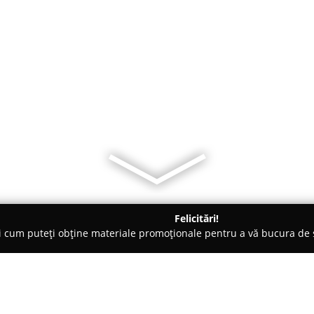
Felicitări!
ți cum puteți obține materiale promoționale pentru a vă bucura d
o-uri - 23 August
Popasul Pescarilor