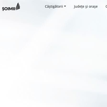
Câștigătorii
Județe și orașe