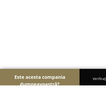
Este acesta compania
Verifica
dumneavoastră?
Șoimii Gastronomiei
Pizzerii, Restaurante, Bistr