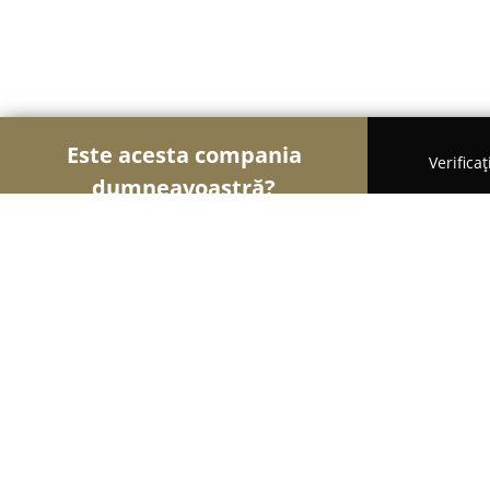
Este acesta compania
Verifica
dumneavoastră?
Șoimii Gastronomiei
Pizzerii, Restaurante, Bistr
Nuka Bistro