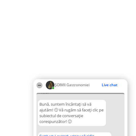
ȘOIMII Gastronomiei
Live chat
15:47
Bună, suntem încântați să vă
ajutăm! 🙂 Vă rugăm să faceți clic pe
subiectul de conversație
corespunzător! 🙂