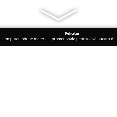
Felicitări!
ți cum puteți obține materiale promoționale pentru a vă bucura d
o-uri - Cluj-Napoca
Nuka Bistro
Despre companie:
Amplasat în centrul animat al or
a impus ca un reper important î
primitoare evidențiază o atenți
trezește amintiri din copilărie,
Arată mai multe >>
Elementele de decor precum căr