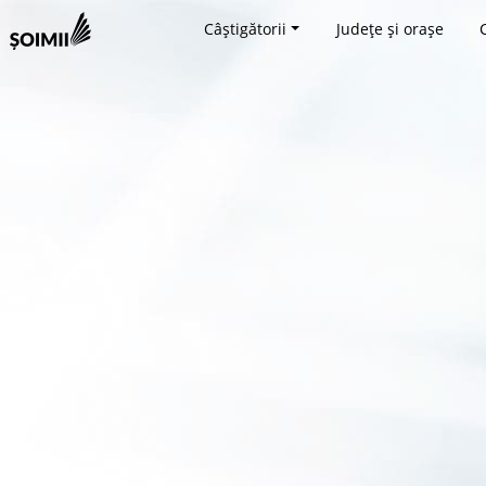
Câștigătorii
Județe și orașe