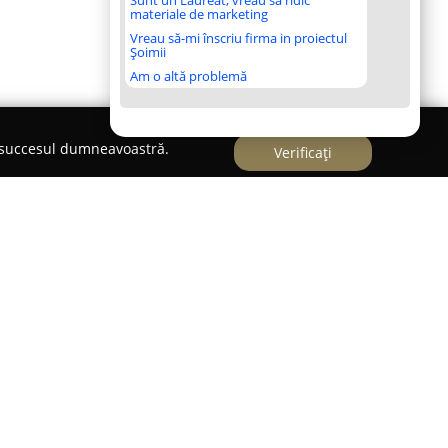
Sunt un Laureat, vreau să ridic
materiale de marketing
Vreau să-mi înscriu firma in proiectul
Șoimii
Am o altă problemă
e succesul dumneavoastră.
Verificați
așului Cluj, pe Piața Unirii nr. 16,
Nuka Bistro
s-
n peisajul gastronomic local. Locația sa
e deosebită la detalii, creând o ambianță caldă ce
 inspirate de atmosfera casei bunicilor.
ămida, lemnul și fierul sunt îmbinate cu