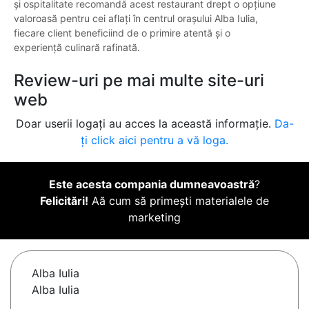
și ospitalitate recomandă acest restaurant drept o opțiune
valoroasă pentru cei aflați în centrul orașului Alba Iulia,
fiecare client beneficiind de o primire atentă și o
experiență culinară rafinată.
Review-uri pe mai multe site-uri
web
Doar userii logați au acces la această informație.
Da-
ți click aici pentru a vă loga.
Este acesta compania dumneavoastră
?
Felicitări!
Aă cum să primești materialele de
marketing
Alba Iulia
Alba Iulia