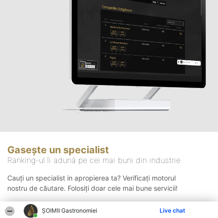
Gasește un specialist
Ranking-ul îi adună pe cei mai buni din industrie
Cauți un specialist in apropierea ta? Verificați motorul
nostru de căutare. Folosiți doar cele mai bune servicii!
ȘOIMII Gastronomiei
Live chat