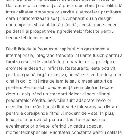
Restaurantul se evidențiază printr-o combinație echilibrată
între calitatea preparatelor servite și atmosfera primitoare
care îi caracterizează spațiul. Amenajat cu un design
contemporan și o ambianță plăcută, acesta pune accent
pe detalii și prospețimea ingredientelor folosite pentru
fiecare fel de mâncare.
Bucătăria de la Roua este inspirată din gastronomia
internațională, integrând totodată influențe fusion pentru a
furniza o selecție variată de preparate, de la principale
aromate la deserturi rafinate. Restaurantul este potrivit
pentru o gamă largă de ocazii, fie că este vorba despre o
cină în doi, o întâlnire de familie sau o masă alături de
prieteni. Personalul cu experiență se implică în fiecare
detaliu, asigurând un standard ridicat al serviciilor și
preparatelor oferite. Serviciile sunt adaptate nevoilor
clienților, incluzând posibilitatea de takeaway sau livrare,
pentru a corespunde ritmului modern de viață. În plus,
localul este prevăzut pentru a facilita organizarea
evenimentelor private, oferind un cadru adecvat
momentelor speciale. Prioritatea constantă pentru calitate