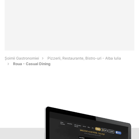
Șoimii Gastronomiei
Pizzerii, Restaurante, Bistro-uri - Alba Iulia
Roua - Casual Dining