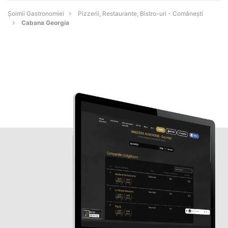
Șoimii Gastronomiei
Pizzerii, Restaurante, Bistro-uri - Comăneşti
Cabana Georgia