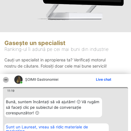
Gasește un specialist
Ranking-ul îi adună pe cei mai buni din industrie
Cauți un specialist in apropierea ta? Verificați motorul
nostru de căutare. Folosiți doar cele mai bune servicii!
ȘOIMII Gastronomiei
Live chat
Căutare
11:19
Bună, suntem încântați să vă ajutăm! 🙂 Vă rugăm
să faceți clic pe subiectul de conversație
corespunzător! 🙂
Sunt un Laureat, vreau să ridic materiale de
Organizator Ranking
Plebiscyt
Contact