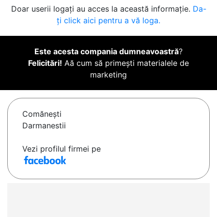
Doar userii logați au acces la această informație.
Da-
ți click aici pentru a vă loga.
Este acesta compania dumneavoastră
?
Felicitări!
Aă cum să primești materialele de
marketing
Comăneşti
Darmanestii
Vezi profilul firmei pe