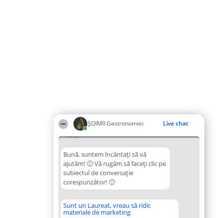
ȘOIMII Gastronomiei
Live chat
14:26
Bună, suntem încântați să vă
ajutăm! 🙂 Vă rugăm să faceți clic pe
subiectul de conversație
corespunzător! 🙂
Sunt un Laureat, vreau să ridic
materiale de marketing