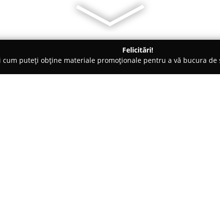
Felicitări!
ți cum puteți obține materiale promoționale pentru a vă bucura d
-uri - Arad
Amaro Lucano Bar/Restaurant
Despre companie:
Situat în localitatea Chisindia,
drept un punct de referință în
mâncăruri rafinate. Localul se 
de calitate superioară, eviden
Arată mai multe >>
satisfacția vizitatorilor săi. Cl
posibilitatea de a alege dintr-