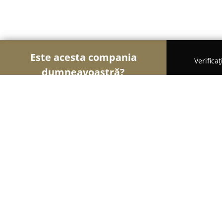
Este acesta compania
Verifica
dumneavoastră?
Șoimii Gastronomiei
Pizzerii, Restaurante, Bistro
Amaro Lucano Bar/Restaurant
9.1
(607)