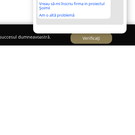
Vreau să-mi înscriu firma in proiectul
Șoimii
Am o altă problemă
e succesul dumneavoastră.
Verificați
Amaro Lucano
Bar/Restaurant este recunoscut
 universul gastronomic pentru pasionații de
remarcă prin ambianța sa primitoare și serviciile
țiindu-se prin preocuparea constantă pentru
ienții au parte de o experiență autentică, având
un sortiment variat de preparate savuroase.