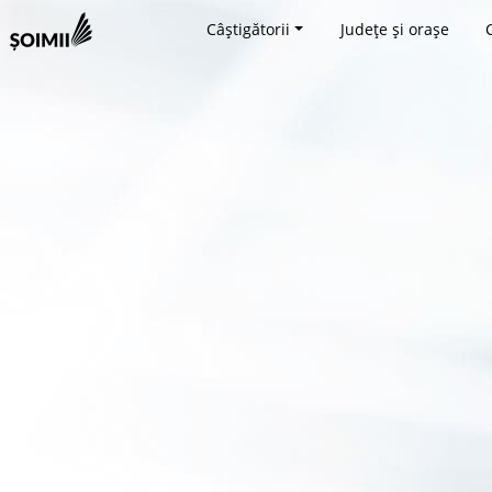
Câștigătorii
Județe și orașe