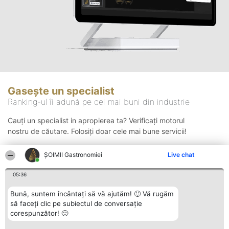
Gasește un specialist
Ranking-ul îi adună pe cei mai buni din industrie
Cauți un specialist in apropierea ta? Verificați motorul
nostru de căutare. Folosiți doar cele mai bune servicii!
ȘOIMII Gastronomiei
Live chat
Căutare
05:36
Bună, suntem încântați să vă ajutăm! 🙂 Vă rugăm
să faceți clic pe subiectul de conversație
corespunzător! 🙂