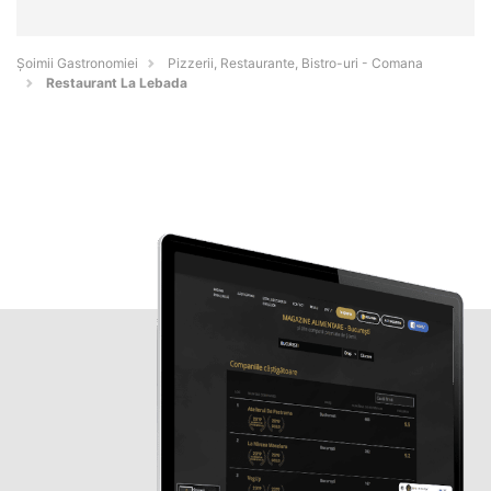
Șoimii Gastronomiei
Pizzerii, Restaurante, Bistro-uri - Comana
Restaurant La Lebada