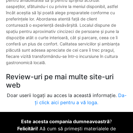
pentru amabilitatea sa și pentru sprijinul acordat
oaspeților, sfătuindu-i cu privire la meniul disponibil, astfel
încât aceștia să își poată alege preparatele conforme cu
preferințele lor. Abordarea atentă față de client
conturează o experiență desăvârșită. Localul dispune de
spațiu pentru aproximativ cincizeci de persoane și pune la
dispoziție atât o curte interioară, cât și parcare, ceea ce îi
conferă un plus de confort. Calitatea serviciilor și ambianța
plăcută sunt adesea apreciate de cei care îi trec pragul,
fiecare vizită transformându-se într-o incursiune în cultura
gastronomică locală.
Review-uri pe mai multe site-uri
web
Doar userii logați au acces la această informație.
Da-
ți click aici pentru a vă loga.
Este acesta compania dumneavoastră
?
Felicitări!
Aă cum să primești materialele de