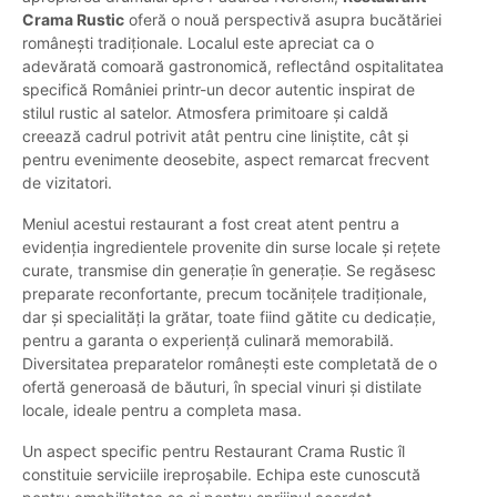
Crama Rustic
oferă o nouă perspectivă asupra bucătăriei
românești tradiționale. Localul este apreciat ca o
adevărată comoară gastronomică, reflectând ospitalitatea
specifică României printr-un decor autentic inspirat de
stilul rustic al satelor. Atmosfera primitoare și caldă
creează cadrul potrivit atât pentru cine liniștite, cât și
pentru evenimente deosebite, aspect remarcat frecvent
de vizitatori.
Meniul acestui restaurant a fost creat atent pentru a
evidenția ingredientele provenite din surse locale și rețete
curate, transmise din generație în generație. Se regăsesc
preparate reconfortante, precum tocănițele tradiționale,
dar și specialități la grătar, toate fiind gătite cu dedicație,
pentru a garanta o experiență culinară memorabilă.
Diversitatea preparatelor românești este completată de o
ofertă generoasă de băuturi, în special vinuri și distilate
locale, ideale pentru a completa masa.
Un aspect specific pentru Restaurant Crama Rustic îl
constituie serviciile ireproșabile. Echipa este cunoscută