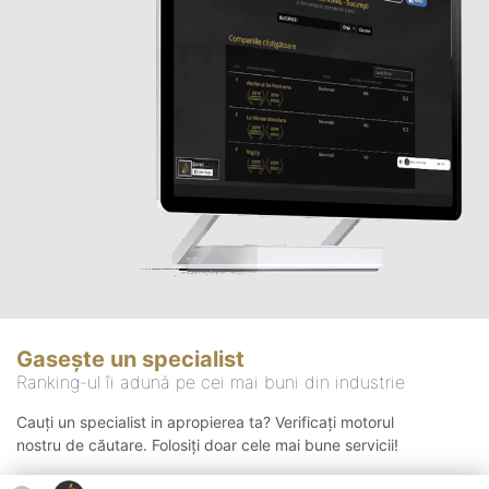
Gasește un specialist
Ranking-ul îi adună pe cei mai buni din industrie
Cauți un specialist in apropierea ta? Verificați motorul
nostru de căutare. Folosiți doar cele mai bune servicii!