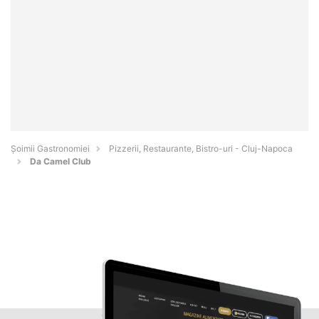
Șoimii Gastronomiei
Pizzerii, Restaurante, Bistro-uri - Cluj-Napoca
Da Camel Club