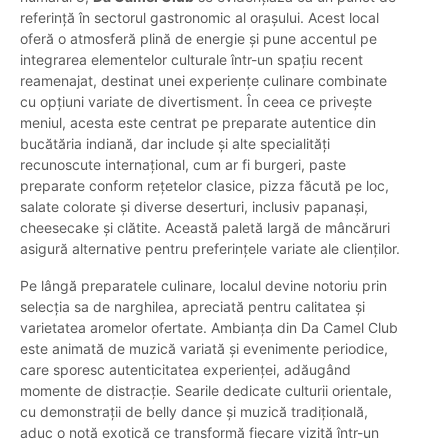
referință în sectorul gastronomic al orașului. Acest local
oferă o atmosferă plină de energie și pune accentul pe
integrarea elementelor culturale într-un spațiu recent
reamenajat, destinat unei experiențe culinare combinate
cu opțiuni variate de divertisment. În ceea ce privește
meniul, acesta este centrat pe preparate autentice din
bucătăria indiană, dar include și alte specialități
recunoscute internațional, cum ar fi burgeri, paste
preparate conform rețetelor clasice, pizza făcută pe loc,
salate colorate și diverse deserturi, inclusiv papanași,
cheesecake și clătite. Această paletă largă de mâncăruri
asigură alternative pentru preferințele variate ale clienților.
Pe lângă preparatele culinare, localul devine notoriu prin
selecția sa de narghilea, apreciată pentru calitatea și
varietatea aromelor ofertate. Ambianța din Da Camel Club
este animată de muzică variată și evenimente periodice,
care sporesc autenticitatea experienței, adăugând
momente de distracție. Searile dedicate culturii orientale,
cu demonstrații de belly dance și muzică tradițională,
aduc o notă exotică ce transformă fiecare vizită într-un